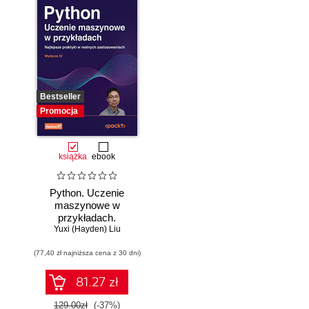
Bestseller
Promocja
książka
ebook
Python. Uczenie
maszynowe w
przykładach.
Najlepsze praktyki
Yuxi (Hayden) Liu
w realnych
(77,40 zł najniższa cena z 30 dni)
zastosowaniach.
Wydanie IV
81.27 zł
129.00zł
(-37%)