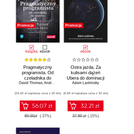
Promocja
Promocja
książka
ebook
ebook
Pragmatyczny
Ostra jazda. Za
programista. Od
kulisami dążeń
czeladnika do
Ubera do dominacji
mistrza. Wydanie II
David Thomas
,
Andrew Hunt
Adam Lashinsky
na świecie
(53,40 zł najniższa cena z 30 dni)
(9,90 zł najniższa cena z 30 dni)
56.07 zł
32.21 zł
89.00zł
(-37%)
37.89 zł
(-15%)