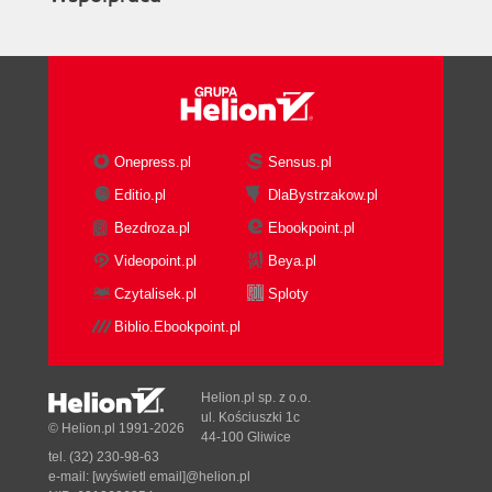
Onepress.pl
Sensus.pl
Editio.pl
DlaBystrzakow.pl
Bezdroza.pl
Ebookpoint.pl
Videopoint.pl
Beya.pl
Czytalisek.pl
Sploty
Biblio.Ebookpoint.pl
Helion.pl sp. z o.o.
ul. Kościuszki 1c
© Helion.pl 1991-2026
44-100 Gliwice
tel. (32) 230-98-63
e-mail:
[wyświetl email]@helion.pl