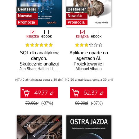
Bestseller
Bestseller
Nowość
Nowość
Promocja
Promocja
książka
ebook
książka
ebook
SQL dla analityków
Aplikacje oparte na
danych.
agentach AI.
Skutecznie analizuj
Projektowanie i
Jun Shan
dane, wyciągaj
,
Haibin Li
,
Matt Goldwasser
Michael Albada
wdrażanie
,
Upom Malik
,
Benjamin Johnston
wartościowe
systemów
(47,40 zł najniższa cena z 30 dni)
wnioski i opanuj
(49,50 zł najniższa cena z 30 dni)
wieloagentowych
zaawansowany
SQL na potrzeby
49.77 zł
62.37 zł
praktycznych
zastosowań.
79.00zł
(-37%)
99.00zł
(-37%)
Wydanie IV