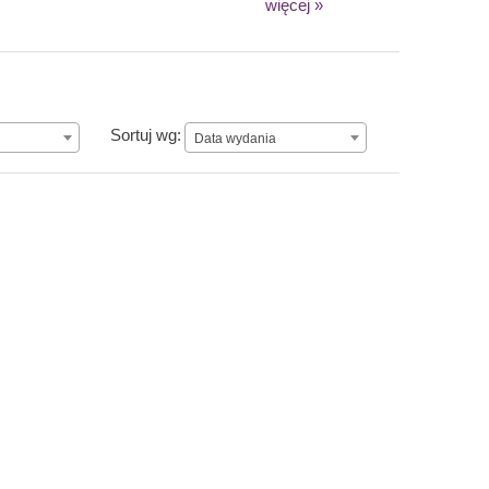
więcej »
Data wydania
Sortuj wg:
Data wydania