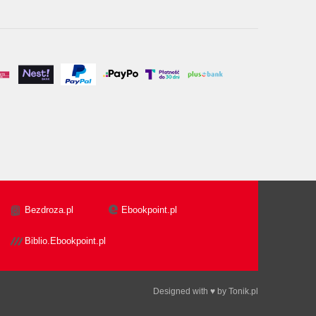
Bezdroza.pl
Ebookpoint.pl
Biblio.Ebookpoint.pl
Designed with ♥ by
Tonik.pl