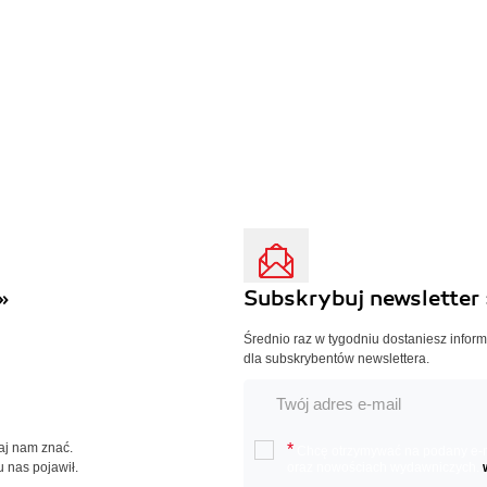
»
Subskrybuj newsletter 
Średnio raz w tygodniu dostaniesz infor
dla subskrybentów newslettera.
Daj nam znać.
*
Chcę otrzymywać na podany e-ma
u nas pojawił.
oraz nowościach wydawniczych.