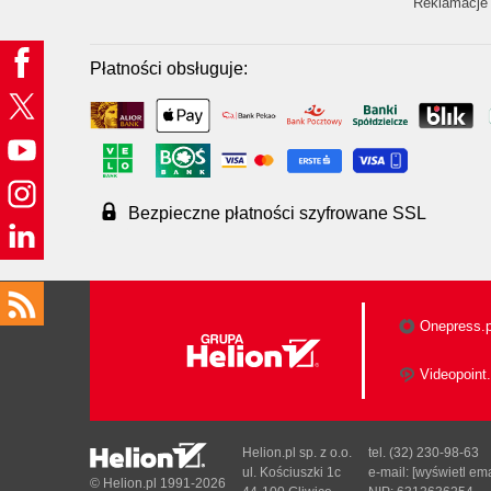
Reklamacje 
Płatności obsługuje:
Bezpieczne płatności szyfrowane SSL
Onepress.p
Videopoint.
Helion.pl sp. z o.o.
tel. (32) 230-98-63
ul. Kościuszki 1c
e-mail:
[wyświetl ema
© Helion.pl 1991-2026