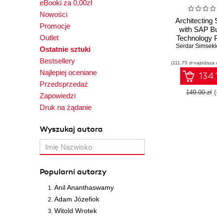
eBooki za 0,00zł
Nowości
Architecting 
Promocje
with SAP B
Outlet
Technology P
An architectu
Serdar Simsekl
Ostatnie sztuki
to integra
Bestsellery
(111,75 zł najniższa 
extending
Najlepiej oceniane
innovating e
134.
solutions u
Przedsprzedaż
BTP
149.00 zł
Zapowiedzi
Druk na żądanie
Wyszukaj autora
Popularni autorzy
Anil Ananthaswamy
Adam Józefiok
Witold Wrotek