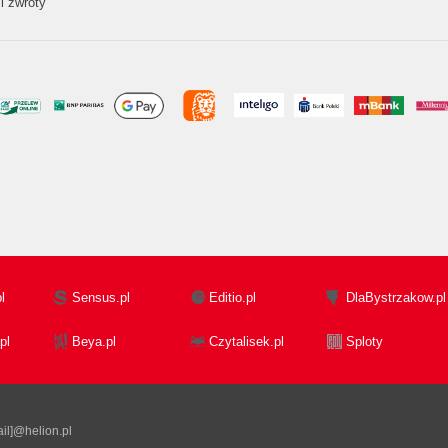
i zwroty
l
Sensus.pl
Editio.pl
DlaBystrzakow.pl
pl
Beya.pl
Czytalisek.pl
Sploty
il]@helion.pl