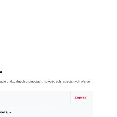
»
macje o aktualnych promocjach, nowościach i specjalnych ofertach
Zapisz
il informacje o zniżkach, promocjach
więcej »