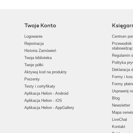
Twoje Konto
Księgar
Logowanie
Centrum po
Rejestracja
Przewodnik 
słabowidząc
Historia Zamówień
Regulamin s
Twoja biblioteka
Polityka pr
Twoje półki
Deklaracja 
Aktywuj kod na produkty
Formy i kos
Prezenty
Formy płatn
Testy i certyfikaty
Usprawnij 
Aplikacja Helion - Android
Blog
Aplikacja Helion - iOS
Newsletter
Aplikacja Helion - AppGallery
Mapa serwi
LiveChat
Kontakt