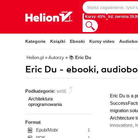
Kursy -65%
Inż. zwrotna 39,90
Kategorie
Książki
Ebooki
Kursy video
Audiobo
Helion.pl
» Autorzy
» 📚
Eric Du
Eric Du - ebooki, audiobo
Podkategorie:
wróć
Eric Du is a 
Architektura
SuccessFactors
oprogramowania
migration solu
Architecture t
Format
innovations, h
Epub/Mobi
1
PDF