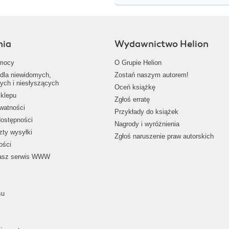
nia
Wydawnictwo Helion
mocy
O Grupie Helion
dla niewidomych,
Zostań naszym autorem!
ych i niesłyszących
Oceń książkę
klepu
Zgłoś erratę
ywatności
Przykłady do książek
dostępności
Nagrody i wyróżnienia
zty wysyłki
Zgłoś naruszenie praw autorskich
ości
nasz serwis WWW
su