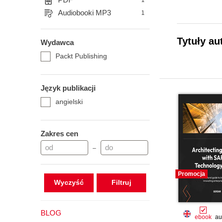
1
Audiobooki MP3
1
Tytuły au
Wydawca
Packt Publishing
Język publikacji
angielski
Zakres cen
–
Promocja
Wyczyść
BLOG
ebook
au