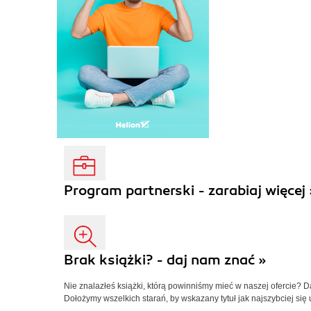
Program partnerski - zarabiaj więcej 
Brak książki? - daj nam znać »
Nie znalazłeś książki, którą powinniśmy mieć w naszej ofercie? 
Dołożymy wszelkich starań, by wskazany tytuł jak najszybciej się 