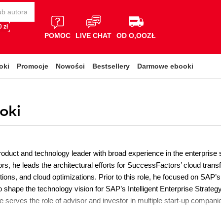
 zł
POMOC
LIVE CHAT
OD O,OOZŁ
oki
Promocje
Nowości
Bestsellery
Darmowe ebooki
oki
product and technology leader with broad experience in the enterprise
, he leads the architectural efforts for SuccessFactors’ cloud transfo
tions, and cloud optimizations. Prior to this role, he focused on SAP’
o shape the technology vision for SAP’s Intelligent Enterprise Strategy
e serves the role of advisor and investor in multiple start-up companies