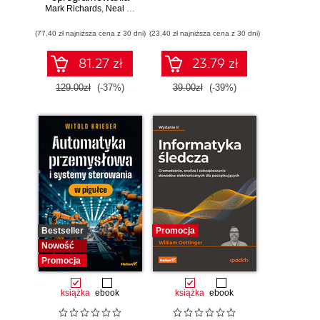
Mark Richards
dla inżynierów.
,
Neal Ford
Wydanie II
(77,40 zł najniższa cena z 30 dni)
(23,40 zł najniższa cena z 30 dni)
81.27 zł
23.79 zł
129.00zł
(-37%)
39.00zł
(-39%)
Bestseller
Promocja
Nowość
Promocja
książka
ebook
książka
ebook