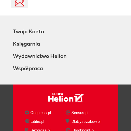
Twoje Konto
Księgarnia
Wydawnictwo Helion
Współpraca
Onepress.pl
Sensus.pl
Editio.pl
DlaBystrzakow.pl
Bezdroza.pl
Ebookpoint.pl