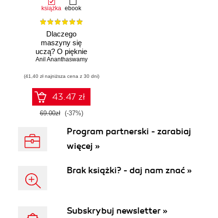
książka
ebook
Dlaczego
maszyny się
uczą? O pięknie
Anil Ananthaswamy
matematyki i
działaniu
(41,40 zł najniższa cena z 30 dni)
współczesnej
sztucznej
inteligencji
43.47 zł
69.00zł
(-37%)
Program partnerski - zarabiaj
więcej »
Brak książki? - daj nam znać »
Subskrybuj newsletter »