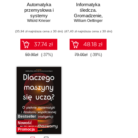
Automatyka
Informatyka
przemysłowa i
śledcza.
systemy
Gromadzenie,
sterowania w
Witold Krieser
William Oettinger
analiza i
pigułce
zabezpieczanie
(35,94 zł najniższa cena z 30 dni)
(47,40 zł najniższa cena z 30 dni)
dowodów
elektronicznych dla
początkujących.
37.74 zł
48.18 zł
Wydanie II
59.90zł
(-37%)
79.00zł
(-39%)
Bestseller
Nowość
Promocja