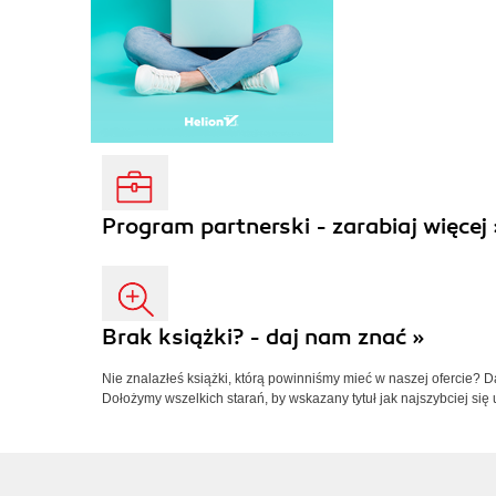
Program partnerski - zarabiaj więcej 
Brak książki? - daj nam znać »
Nie znalazłeś książki, którą powinniśmy mieć w naszej ofercie? 
Dołożymy wszelkich starań, by wskazany tytuł jak najszybciej się 