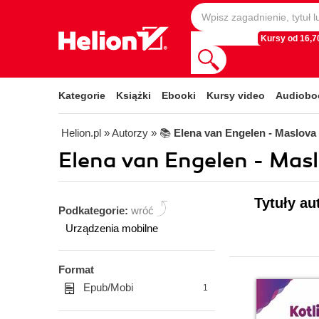
Kursy od 16,70
Kategorie
Książki
Ebooki
Kursy video
Audiobo
Helion.pl
» Autorzy
» 📚
Elena van Engelen - Maslova
Elena van Engelen - Masl
Tytuły au
Podkategorie:
wróć
Urządzenia mobilne
Format
Epub/Mobi
1