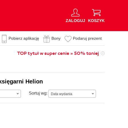
ZALOGUJ
KOSZYK
Pobierz aplikację
Bony
Podaruj prezent
TOP tytuł w super cenie » 50% taniej
księgarni Helion
Data wydania
Sortuj wg:
Data wydania