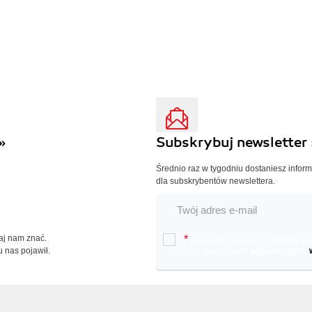
»
Subskrybuj newsletter 
Średnio raz w tygodniu dostaniesz infor
dla subskrybentów newslettera.
Daj nam znać.
*
Chcę otrzymywać na podany e-ma
u nas pojawił.
oraz nowościach wydawniczych.