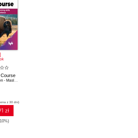
ok
h Course
Elena van Engelen - Maslova
cena z 30 dni)
1 zł
-10%)