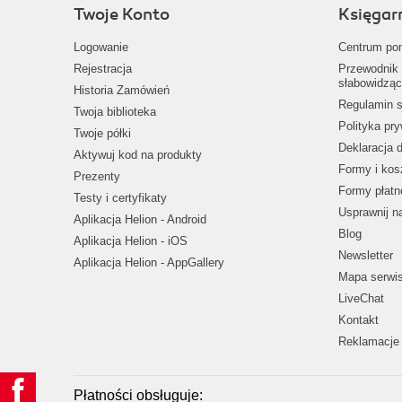
Twoje Konto
Księgar
Logowanie
Centrum po
Rejestracja
Przewodnik 
słabowidząc
Historia Zamówień
Regulamin s
Twoja biblioteka
Polityka pr
Twoje półki
Deklaracja 
Aktywuj kod na produkty
Formy i kos
Prezenty
Formy płatn
Testy i certyfikaty
Usprawnij 
Aplikacja Helion - Android
Blog
Aplikacja Helion - iOS
Newsletter
Aplikacja Helion - AppGallery
Mapa serwi
LiveChat
Kontakt
Reklamacje 
Płatności obsługuje: