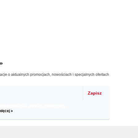
»
macje o aktualnych promocjach, nowościach i specjalnych ofertach
Zapisz
il informacje o zniżkach, promocjach
więcej »