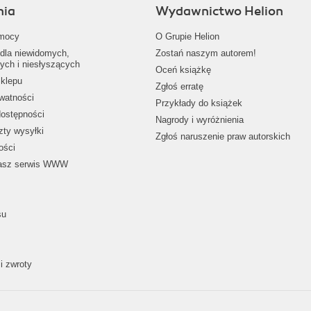
nia
Wydawnictwo Helion
mocy
O Grupie Helion
dla niewidomych,
Zostań naszym autorem!
ych i niesłyszących
Oceń książkę
klepu
Zgłoś erratę
ywatności
Przykłady do książek
dostępności
Nagrody i wyróżnienia
zty wysyłki
Zgłoś naruszenie praw autorskich
ości
nasz serwis WWW
su
i zwroty