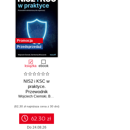
Promocja
Przedsprzedaż
książka
ebook
NIS2 i KSC w
praktyce.
Przewodnik
Wojciech Ciemski
wdrożeniowy dla
,
Bartłomiej Wieczorek
organizacji
(62,30 zł najniższa cena z 30 dni)
62.30 zł
Do 24.08.26