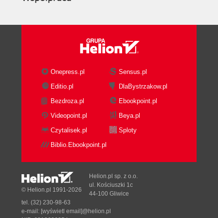
Onepress.pl
Sensus.pl
Editio.pl
DlaBystrzakow.pl
Bezdroza.pl
Ebookpoint.pl
Videopoint.pl
Beya.pl
Czytalisek.pl
Sploty
Biblio.Ebookpoint.pl
Helion.pl sp. z o.o.
ul. Kościuszki 1c
© Helion.pl 1991-2026
44-100 Gliwice
tel. (32) 230-98-63
e-mail:
[wyświetl email]@helion.pl