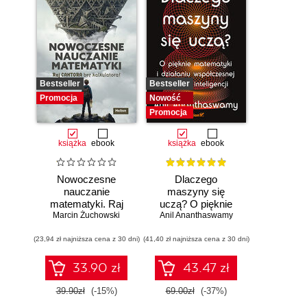
Bestseller
Bestseller
Promocja
Nowość
Promocja
książka
ebook
książka
ebook
Nowoczesne
Dlaczego
nauczanie
maszyny się
matematyki. Raj
uczą? O pięknie
Marcin Żuchowski
Cantora bez
Anil Ananthaswamy
matematyki i
kalkulatora?
działaniu
(23,94 zł najniższa cena z 30 dni)
(41,40 zł najniższa cena z 30 dni)
współczesnej
sztucznej
inteligencji
33.90 zł
43.47 zł
39.90zł
(-15%)
69.00zł
(-37%)