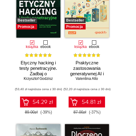
Bestseller
Bestseller
Promocja
Promocja
książka
ebook
książka
ebook
Etyczny hacking i
Praktyczne
testy penetracyjne.
zastosowania
Zadbaj o
generatywnej AI i
bezpieczeństwo
Krzysztof Godzisz
Valentina Alto
ChatGPT.
sieci LAN i WLAN
Wykorzystaj
(53,40 zł najniższa cena z 30 dni)
(52,20 zł najniższa cena z 30 dni)
potencjał inżynierii
promptów z
technologiami
54.29 zł
54.81 zł
OpenAI dla
zwiększenia
89.00zł
(-39%)
87.00zł
(-37%)
produktywności i
kreatywności.
Wydanie II