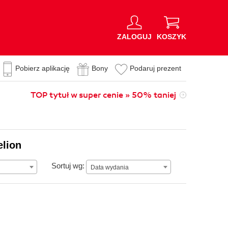
ZALOGUJ
KOSZYK
Pobierz aplikację
Bony
Podaruj prezent
TOP tytuł w super cenie » 50% taniej
elion
Data wydania
Sortuj wg:
Data wydania