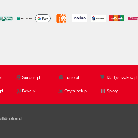
l
Sensus.pl
Editio.pl
DlaBystrzakow.pl
pl
Beya.pl
Czytalisek.pl
Sploty
il]@helion.pl