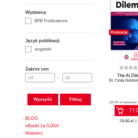
Wydawca
BPB Publications
Promocja
Język publikacji
angielski
ebo
Zakres cen
The AI Di
–
Dr. Cindy Gordon
Wyczyść
(36,90 zł najniższa 
71.9
BLOG
79.90 zł
(
eBooki za 0,00zł
Nowości