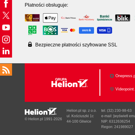
Płatności obsługuje:
Bezpieczne płatności szyfrowane SSL
Onepress.p
Videopoint.
Helion.pl sp. z o.o.
tel. (32) 230-98-63
ul. Kościuszki 1c
e-mail:
[wyświetl ema
© Helion.pl 1991-2026
44-100 Gliwice
NIP: 6312636254
Regon: 241989027