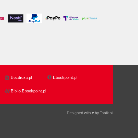
Bezdroza.pl
Ebookpoint.pl
Biblio.Ebookpoint.pl
Designed with ♥ by
Tonik.pl