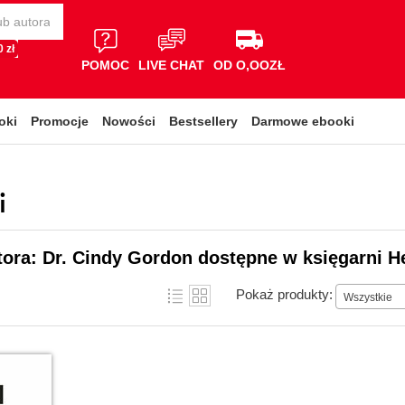
 zł
POMOC
LIVE CHAT
OD O,OOZŁ
oki
Promocje
Nowości
Bestsellery
Darmowe ebooki
i
tora: Dr. Cindy Gordon dostępne w księgarni H
Pokaż produkty:
Wszystkie