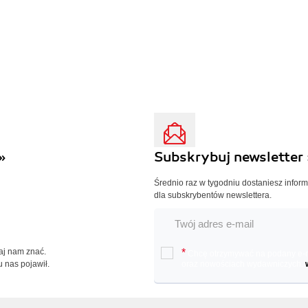
»
Subskrybuj newsletter 
Średnio raz w tygodniu dostaniesz infor
dla subskrybentów newslettera.
Daj nam znać.
*
Chcę otrzymywać na podany e-ma
u nas pojawił.
oraz nowościach wydawniczych.