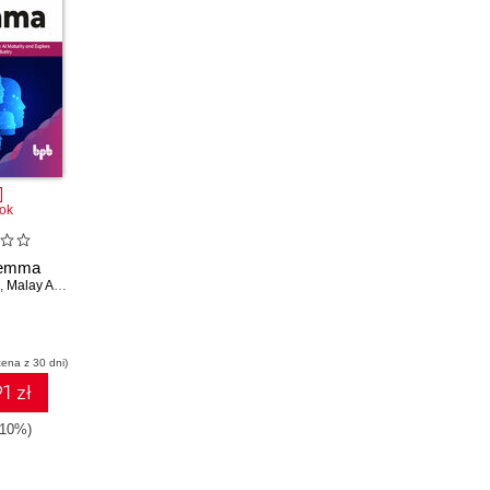
ok
lemma
,
Malay A. Upadhyay
cena z 30 dni)
1 zł
-10%)