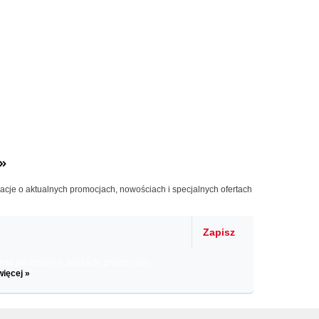
»
macje o aktualnych promocjach, nowościach i specjalnych ofertach
Zapisz
il informacje o zniżkach, promocjach
więcej »