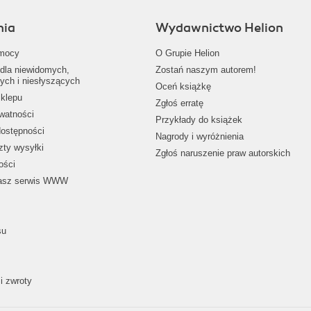
nia
Wydawnictwo Helion
mocy
O Grupie Helion
dla niewidomych,
Zostań naszym autorem!
ych i niesłyszących
Oceń książkę
klepu
Zgłoś erratę
ywatności
Przykłady do książek
dostępności
Nagrody i wyróżnienia
zty wysyłki
Zgłoś naruszenie praw autorskich
ości
nasz serwis WWW
su
i zwroty