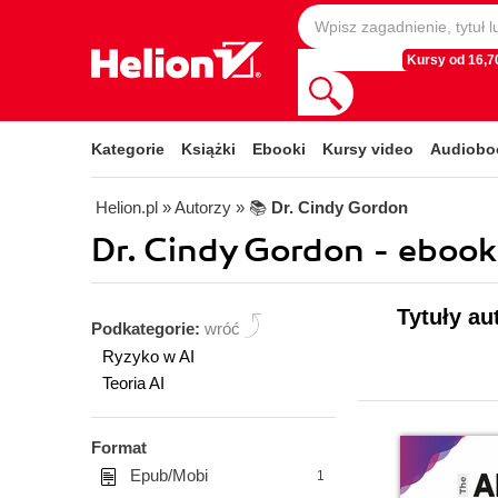
Kursy od 16,70
Kategorie
Książki
Ebooki
Kursy video
Audiobo
Helion.pl
» Autorzy
» 📚
Dr. Cindy Gordon
Dr. Cindy Gordon - ebook
Tytuły au
Podkategorie:
wróć
Ryzyko w AI
Teoria AI
Format
Epub/Mobi
1