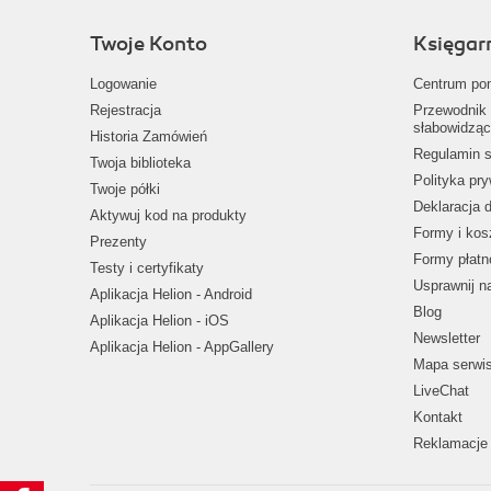
Twoje Konto
Księgar
Logowanie
Centrum po
Rejestracja
Przewodnik 
słabowidząc
Historia Zamówień
Regulamin s
Twoja biblioteka
Polityka pr
Twoje półki
Deklaracja 
Aktywuj kod na produkty
Formy i kos
Prezenty
Formy płatn
Testy i certyfikaty
Usprawnij 
Aplikacja Helion - Android
Blog
Aplikacja Helion - iOS
Newsletter
Aplikacja Helion - AppGallery
Mapa serwi
LiveChat
Kontakt
Reklamacje 