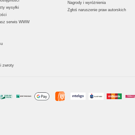
dostępności
Nagrody i wyróżnienia
zty wysyłki
Zgłoś naruszenie praw autorskich
ości
nasz serwis WWW
su
i zwroty