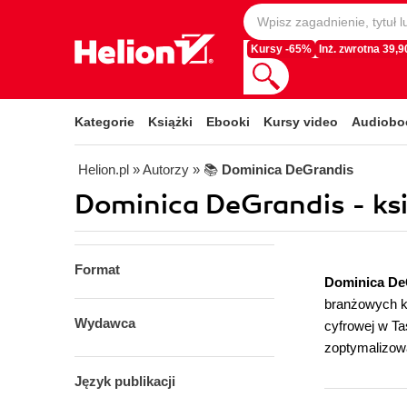
Kursy -65%
Inż. zwrotna 39,90
Kategorie
Książki
Ebooki
Kursy video
Audiobo
Helion.pl
» Autorzy
» 📚
Dominica DeGrandis
Dominica DeGrandis - ksi
Format
Dominica D
branżowych ko
Wydawca
cyfrowej w T
zoptymalizowa
Język publikacji