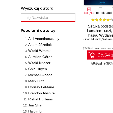
Wyszukaj autora
książka
ebook
audi
Sztuka podstę
Popularni autorzy
Łamałem ludzi, 
hasła. Wydanie
Anil Ananthaswamy
Kevin Mitnick
,
William L.
Adam Józefiok
(35,94 zł najniższa cena z
Witold Wrotek
36.54 z
Aurélien Géron
Witold Krieser
59.90zł
(-39%
Chip Huyen
Michael Albada
Mark Lutz
Chrissy LeMaire
Brandon Abshire
Rishal Hurbans
Jun Shan
Haibin Li