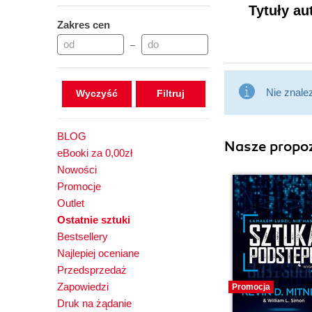
Tytuły au
Zakres cen
–
Nie znale
Wyczyść
BLOG
Nasze propoz
eBooki za 0,00zł
Nowości
Promocje
Outlet
Ostatnie sztuki
Bestsellery
Najlepiej oceniane
Przedsprzedaż
Zapowiedzi
Promocja
Druk na żądanie