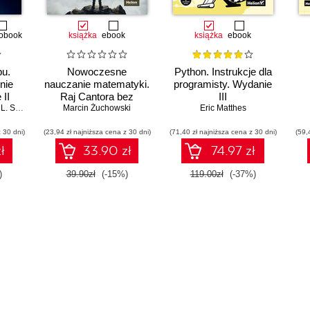
obook
książka
ebook
książka
ebook
pu.
Nowoczesne
Python. Instrukcje dla
nie
nauczanie matematyki.
programisty. Wydanie
 II
Raj Cantora bez
III
 Simon
Marcin Żuchowski
kalkulatora?
Eric Matthes
 30 dni)
(23,94 zł najniższa cena z 30 dni)
(71,40 zł najniższa cena z 30 dni)
(59,
ł
33.90 zł
74.97 zł
)
39.90zł
(-15%)
119.00zł
(-37%)