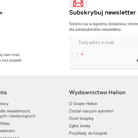
»
Subskrybuj newsletter 
Średnio raz w tygodniu dostaniesz infor
dla subskrybentów newslettera.
Daj nam znać.
*
Chcę otrzymywać na podany e-ma
u nas pojawił.
oraz nowościach wydawniczych.
nia
Wydawnictwo Helion
mocy
O Grupie Helion
dla niewidomych,
Zostań naszym autorem!
ych i niesłyszących
Oceń książkę
klepu
Zgłoś erratę
ywatności
Przykłady do książek