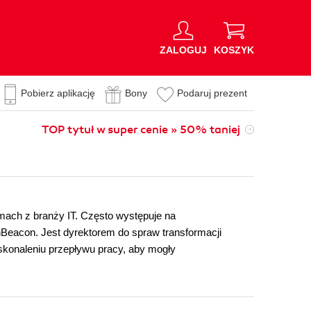
ZALOGUJ
KOSZYK
Pobierz aplikację
Bony
Podaruj prezent
TOP tytuł w super cenie » 50% taniej
rmach z branży IT. Często występuje na
chBeacon. Jest dyrektorem do spraw transformacji
skonaleniu przepływu pracy, aby mogły