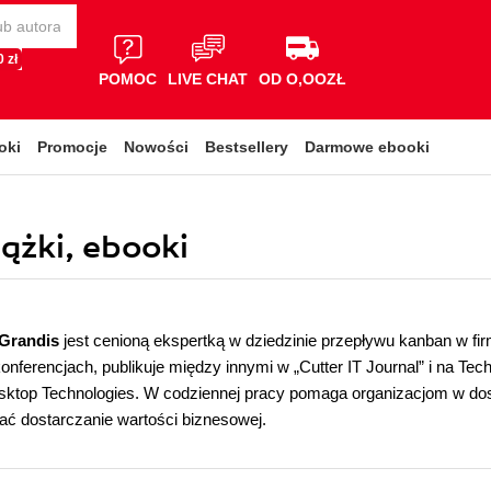
 zł
POMOC
LIVE CHAT
OD O,OOZŁ
oki
Promocje
Nowości
Bestsellery
Darmowe ebooki
ążki, ebooki
eGrandis
jest cenioną ekspertką w dziedzinie przepływu kanban w fi
nferencjach, publikuje między innymi w „Cutter IT Journal” i na Te
asktop Technologies. W codziennej pracy pomaga organizacjom w do
ć dostarczanie wartości biznesowej.