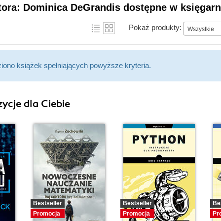
tora: Dominica DeGrandis dostępne w księgarn
Pokaż produkty:
Wszystkie
ziono książek spełniających powyższe kryteria.
ycje dla Ciebie
Bestseller
Bestseller
Be
Promocja
Promocja
Pr