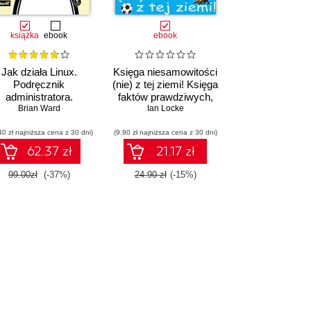
książka
ebook
ebook
Jak działa Linux.
Księga niesamowitości
Podręcznik
(nie) z tej ziemi! Księga
administratora.
faktów prawdziwych,
Wydanie III
Brian Ward
choć niezwykłych
Ian Locke
40 zł najniższa cena z 30 dni)
(9,90 zł najniższa cena z 30 dni)
62.37 zł
21.17 zł
99.00zł
(-37%)
24.90 zł
(-15%)