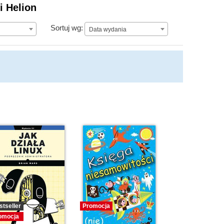
i Helion
Data wydania
Sortuj wg:
Data wydania
stseller
Promocja
omocja