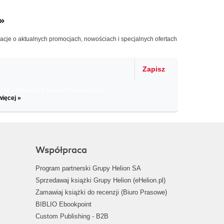
»
macje o aktualnych promocjach, nowościach i specjalnych ofertach
Zapisz
il informacje o zniżkach, promocjach
więcej »
Współpraca
Program partnerski Grupy Helion SA
Sprzedawaj książki Grupy Helion (eHelion.pl)
Zamawiaj książki do recenzji (Biuro Prasowe)
BIBLIO Ebookpoint
Custom Publishing - B2B