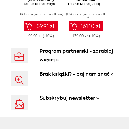
Handbook
Naresh Kumar Miryala
,
Dinesh Kumar Budagam
Dinesh Kumar
Mastering query
,
Chitij Chauhan
optimization,
(46,15 zł najniższa cena z 30 dni)
(134,25 zł najniższa cena z 30
database
dni)
monitoring, and
performance-
89.91 zł
161.10 zł
tuning for
PostgreSQL
99.90 zł
(-10%)
179.00 zł
(-10%)
Program partnerski - zarabiaj
więcej »
Brak książki? - daj nam znać »
Subskrybuj newsletter »