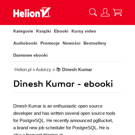
Kategorie
Książki
Ebooki
Kursy video
Audiobooki
Promocje
Nowości
Bestsellery
Darmowe ebooki
Helion.pl
» Autorzy
» 📚
Dinesh Kumar
Dinesh Kumar - ebooki
Dinesh Kumar is an enthusiastic open source
developer and has written several open source tools
for PostgreSQL. He recently announced pgBucket,
a brand new job scheduler for PostgreSQL. He is
also a frequent blogger at