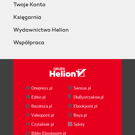
Twoje Konto
Księgarnia
Wydawnictwo Helion
Współpraca
Onepress.pl
Sensus.pl
Editio.pl
DlaBystrzakow.pl
Bezdroza.pl
Ebookpoint.pl
Videopoint.pl
Beya.pl
Czytalisek.pl
Sploty
Biblio.Ebookpoint.pl