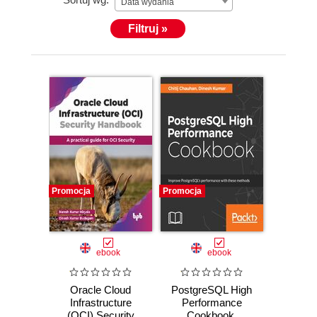
Data wydania
Filtruj »
Promocja
Promocja
ebook
ebook
Oracle Cloud
PostgreSQL High
Infrastructure
Performance
(OCI) Security
Cookbook.