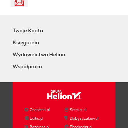
Twoje Konto
Księgarnia
Wydawnictwo Helion
Współpraca
Onepress.pl
Sensus.pl
Editio.pl
DlaBystrzakow.pl
Bezdroza.pl
Ebookpoint.pl