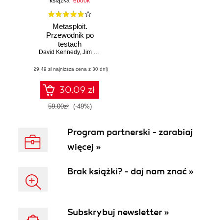
książka
ebook
Metasploit.
Przewodnik po
testach
David Kennedy
penetracyjnych
,
Jim O'Gorman
,
Devon Kearns
,
Mati Aharoni
(29,49 zł najniższa cena z 30 dni)
30.09 zł
59.00zł
(-49%)
Program partnerski - zarabiaj
więcej »
Brak książki? - daj nam znać »
Subskrybuj newsletter »