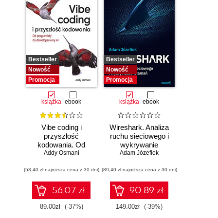
Bestseller
Bestseller
Nowość
Nowość
Promocja
Promocja
książka
ebook
książka
ebook
Vibe coding i
Wireshark. Analiza
przyszłość
ruchu sieciowego i
kodowania. Od
wykrywanie
programisty do
Addy Osmani
Adam Józefiok
włamań
dewelopera ery AI
(53,40 zł najniższa cena z 30 dni)
(89,40 zł najniższa cena z 30 dni)
56.07 zł
90.89 zł
89.00zł
(-37%)
149.00zł
(-39%)