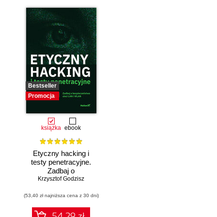
Bestseller
Promocja
książka
ebook
Etyczny hacking i
testy penetracyjne.
Zadbaj o
bezpieczeństwo
Krzysztof Godzisz
sieci LAN i WLAN
(53,40 zł najniższa cena z 30 dni)
54.29 zł