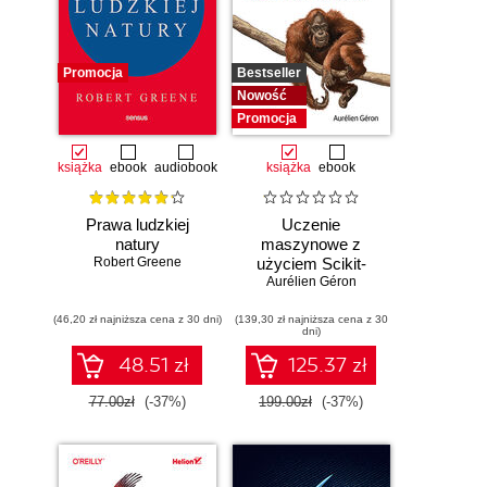
Promocja
Bestseller
Nowość
Promocja
książka
ebook
audiobook
książka
ebook
Prawa ludzkiej
Uczenie
natury
maszynowe z
Robert Greene
użyciem Scikit-
Learn i PyTorch.
Aurélien Géron
Koncepcje,
(46,20 zł najniższa cena z 30 dni)
(139,30 zł najniższa cena z 30
narzędzia i techniki
dni)
umożliwiające
konstruowanie
48.51 zł
125.37 zł
inteligentnych
systemów
77.00zł
(-37%)
199.00zł
(-37%)