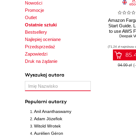
Nowości
ebo
Promocje
Outlet
Amazon Farga
Ostatnie sztuki
Start Guide. 
to use AWS F
Bestsellery
run contain
Deepak V
Najlepiej oceniane
ease
Przedsprzedaż
(71,24 zł najniższa 
Zapowiedzi
85.4
Druk na żądanie
94.99 zł
(
Wyszukaj autora
Popularni autorzy
Anil Ananthaswamy
Adam Józefiok
Witold Wrotek
Aurélien Géron