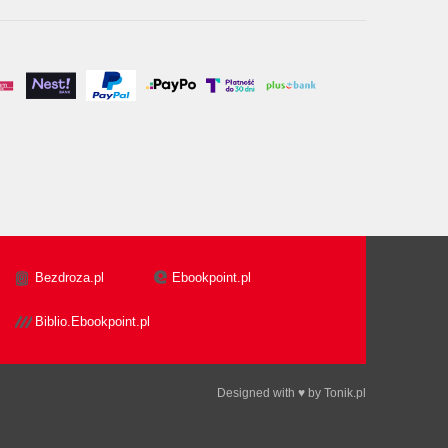
Bezdroza.pl
Ebookpoint.pl
Biblio.Ebookpoint.pl
Designed with ♥ by
Tonik.pl