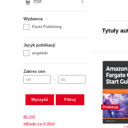
PDF
1
Wydawca
Packt Publishing
Tytuły au
Język publikacji
angielski
Zakres cen
–
Wyczyść
Promocja
BLOG
eBooki za 0,00zł