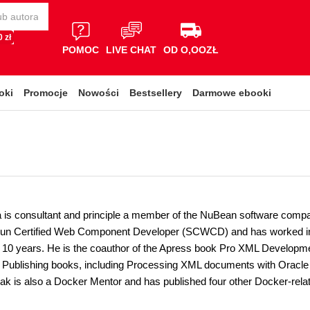
 zł
POMOC
LIVE CHAT
OD O,OOZŁ
oki
Promocje
Nowości
Bestsellery
Darmowe ebooki
is consultant and principle a member of the NuBean software compa
un Certified Web Component Developer (SCWCD) and has worked in 
 10 years. He is the coauthor of the Apress book Pro XML Developme
 Publishing books, including Processing XML documents with Oracl
ak is also a Docker Mentor and has published four other Docker-rela