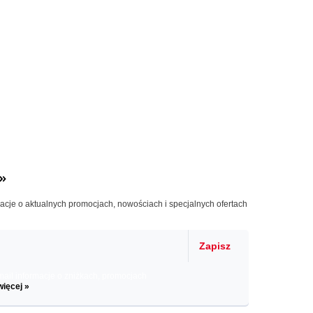
»
macje o aktualnych promocjach, nowościach i specjalnych ofertach
Zapisz
il informacje o zniżkach, promocjach
więcej »