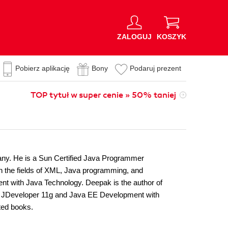
ZALOGUJ
KOSZYK
Pobierz aplikację
Bony
Podaruj prezent
TOP tytuł w super cenie » 50% taniej
ny. He is a Sun Certified Java Programmer
the fields of XML, Java programming, and
nt with Java Technology. Deepak is the author of
e JDeveloper 11g and Java EE Development with
ted books.