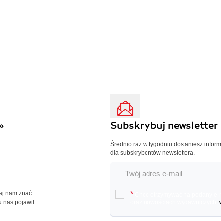
»
Subskrybuj newsletter 
Średnio raz w tygodniu dostaniesz infor
dla subskrybentów newslettera.
Daj nam znać.
*
Chcę otrzymywać na podany e-ma
u nas pojawił.
oraz nowościach wydawniczych.