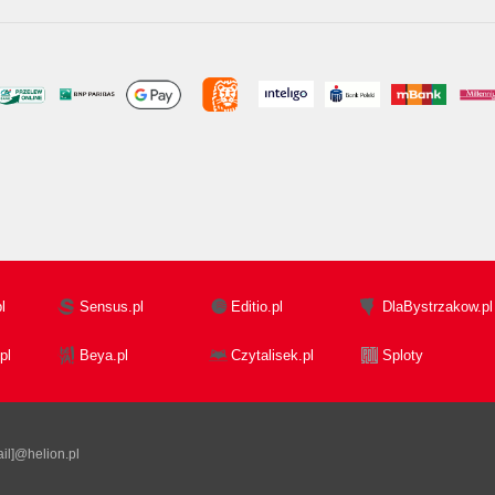
l
Sensus.pl
Editio.pl
DlaBystrzakow.pl
pl
Beya.pl
Czytalisek.pl
Sploty
il]@helion.pl