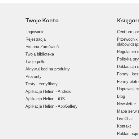
Twoje Konto
Księgar
Logowanie
Centrum po
Rejestracja
Przewodnik 
słabowidząc
Historia Zamówień
Regulamin s
Twoja biblioteka
Polityka pr
Twoje półki
Deklaracja 
Aktywuj kod na produkty
Formy i kos
Prezenty
Formy płatn
Testy i certyfikaty
Usprawnij 
Aplikacja Helion - Android
Blog
Aplikacja Helion - iOS
Newsletter
Aplikacja Helion - AppGallery
Mapa serwi
LiveChat
Kontakt
Reklamacje 