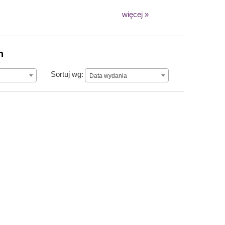
więcej »
n
Data wydania
Sortuj wg:
Data wydania