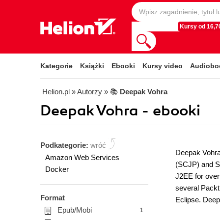
Kursy od 16,70
Kategorie
Książki
Ebooki
Kursy video
Audiobo
Helion.pl
» Autorzy
» 📚
Deepak Vohra
Deepak Vohra - ebooki
Podkategorie:
wróć
Deepak Vohra 
Amazon Web Services
(SCJP) and S
Docker
J2EE for over
several Packt
Format
Eclipse. Deep
Epub/Mobi
1