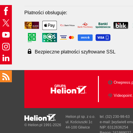
Płatności obsługuje:
Bezpieczne płatności szyfrowane SSL
Onepress.p
Videopoint.
Helion.pl sp. z o.o.
tel. (32) 230-98-63
ul. Kościuszki 1c
e-mail:
[wyświetl ema
© Helion.pl 1991-2026
44-100 Gliwice
NIP: 6312636254
Regon: 241989027