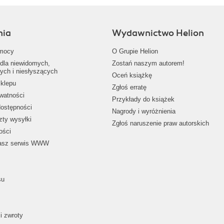
nia
Wydawnictwo Helion
mocy
O Grupie Helion
dla niewidomych,
Zostań naszym autorem!
ych i niesłyszących
Oceń książkę
klepu
Zgłoś erratę
ywatności
Przykłady do książek
dostępności
Nagrody i wyróżnienia
zty wysyłki
Zgłoś naruszenie praw autorskich
ości
nasz serwis WWW
su
i zwroty