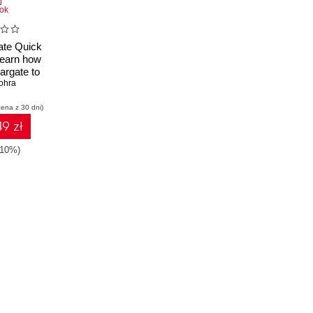
ok
te Quick
Learn how
argate to
ers with
ohra
cena z 30 dni)
9 zł
-10%)