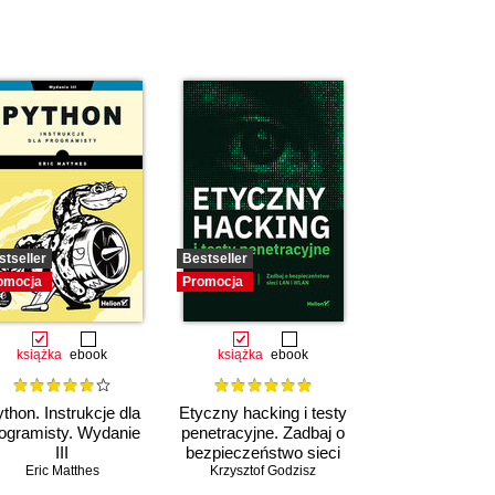
stseller
Bestseller
omocja
Promocja
książka
ebook
książka
ebook
thon. Instrukcje dla
Etyczny hacking i testy
ogramisty. Wydanie
penetracyjne. Zadbaj o
III
bezpieczeństwo sieci
Eric Matthes
Krzysztof Godzisz
LAN i WLAN