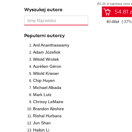
(52,20 zł najniższa cena z
promptów z
Wyszukaj autora
technologiami O
54.81 z
dla zwiększen
produktywności
87.00zł
(-37%
kreatywności. Wy
II
Popularni autorzy
Anil Ananthaswamy
Adam Józefiok
Witold Wrotek
Aurélien Géron
Witold Krieser
Chip Huyen
Michael Albada
Mark Lutz
Chrissy LeMaire
Brandon Abshire
Rishal Hurbans
Jun Shan
Haibin Li