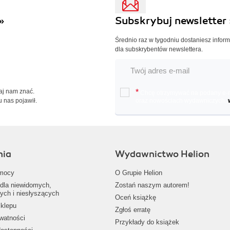
»
Subskrybuj newsletter 
Średnio raz w tygodniu dostaniesz infor
dla subskrybentów newslettera.
Daj nam znać.
*
Chcę otrzymywać na podany e-ma
u nas pojawił.
oraz nowościach wydawniczych.
nia
Wydawnictwo Helion
mocy
O Grupie Helion
dla niewidomych,
Zostań naszym autorem!
ych i niesłyszących
Oceń książkę
klepu
Zgłoś erratę
ywatności
Przykłady do książek