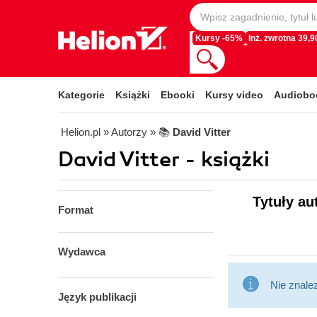
Kursy -65%
Inż. zwrotna 39,90
Kategorie
Książki
Ebooki
Kursy video
Audiobo
Helion.pl
» Autorzy
» 📚
David Vitter
David Vitter - książki
Tytuły au
Format
Wydawca
Nie znale
Język publikacji