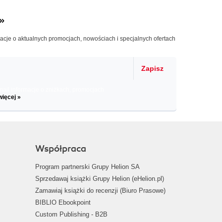
»
macje o aktualnych promocjach, nowościach i specjalnych ofertach
Zapisz
il informacje o zniżkach, promocjach
więcej »
Współpraca
Program partnerski Grupy Helion SA
Sprzedawaj książki Grupy Helion (eHelion.pl)
Zamawiaj książki do recenzji (Biuro Prasowe)
BIBLIO Ebookpoint
Custom Publishing - B2B