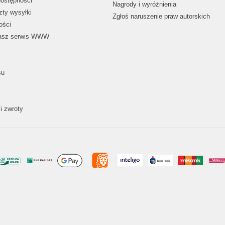
dostępności
Nagrody i wyróżnienia
zty wysyłki
Zgłoś naruszenie praw autorskich
ości
nasz serwis WWW
su
i zwroty