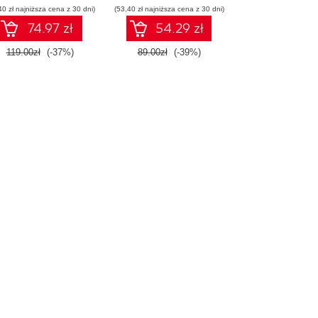
40 zł najniższa cena z 30 dni)
(53,40 zł najniższa cena z 30 dni)
74.97 zł
54.29 zł
119.00zł
(-37%)
89.00zł
(-39%)