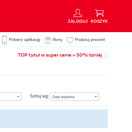
ZALOGUJ
KOSZYK
Pobierz aplikację
Bony
Podaruj prezent
TOP tytuł w super cenie » 50% taniej
Data wydania
Sortuj wg:
Data wydania