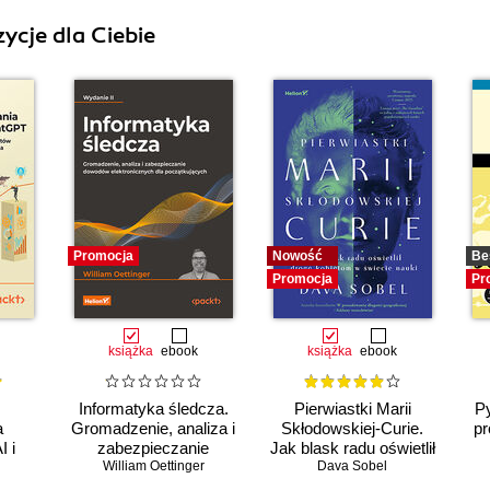
ycje dla Ciebie
Promocja
Nowość
Be
Promocja
Pr
książka
ebook
książka
ebook
Informatyka śledcza.
Pierwiastki Marii
Py
a
Gromadzenie, analiza i
Skłodowskiej-Curie.
pr
I i
zabezpieczanie
Jak blask radu oświetlił
ystaj
William Oettinger
dowodów
drogę kobietom w
Dava Sobel
rii
elektronicznych dla
świecie nauki