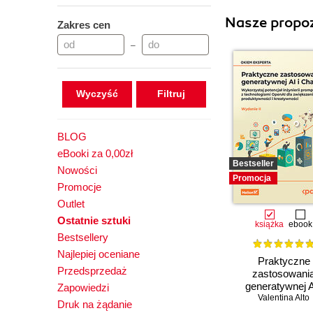
Nasze propoz
Zakres cen
–
Wyczyść
BLOG
eBooki za 0,00zł
Bestseller
Nowości
Promocja
Promocje
Outlet
Ostatnie sztuki
książka
ebook
Bestsellery
Najlepiej oceniane
Praktyczne
Przedsprzedaż
zastosowani
generatywnej A
Zapowiedzi
ChatGPT. Wykorz
Valentina Alto
Druk na żądanie
potencjał inżynie