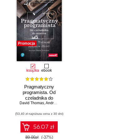
Promocja
książka
ebook
Pragmatyczny
programista. Od
czeladnika do
mistrza. Wydanie II
David Thomas
,
Andrew Hunt
(53,40 zł najniższa cena z 30 dni)
56.07 zł
89.00zł
(-37%)