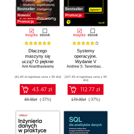
Bestseller
Bestseller
Nowość
Promocja
Promocja
książka
ebook
książka
ebook
Dlaczego
Systemy
maszyny się
operacyjne.
uczą? O pięknie
Wydanie V
Anil Ananthaswamy
matematyki i
Andrew S. Tanenbaum
,
Herbert Bos
działaniu
(41,40 zł najniższa cena z 30 dni)
współczesnej
(107,40 zł najniższa cena z 30
dni)
sztucznej
inteligencji
43.47 zł
112.77 zł
69.00zł
(-37%)
179.00zł
(-37%)