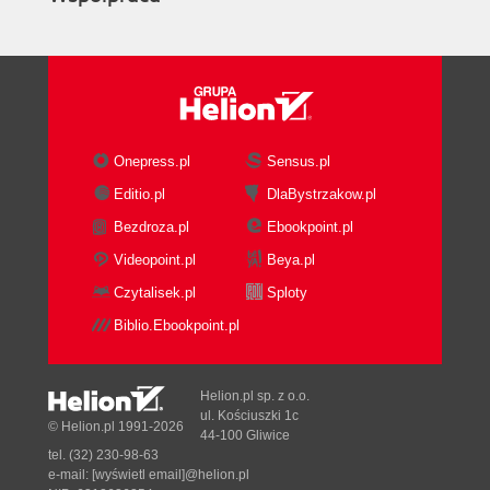
Onepress.pl
Sensus.pl
Editio.pl
DlaBystrzakow.pl
Bezdroza.pl
Ebookpoint.pl
Videopoint.pl
Beya.pl
Czytalisek.pl
Sploty
Biblio.Ebookpoint.pl
Helion.pl sp. z o.o.
ul. Kościuszki 1c
© Helion.pl 1991-2026
44-100 Gliwice
tel. (32) 230-98-63
e-mail:
[wyświetl email]@helion.pl