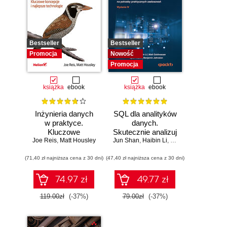
Bestseller
Bestseller
Promocja
Nowość
Promocja
książka
ebook
książka
ebook
Inżynieria danych
SQL dla analityków
w praktyce.
danych.
Kluczowe
Skutecznie analizuj
Joe Reis
koncepcje i
,
Matt Housley
Jun Shan
dane, wyciągaj
,
Haibin Li
,
Matt Goldwasser
,
Up
najlepsze
wartościowe
(71,40 zł najniższa cena z 30 dni)
technologie
(47,40 zł najniższa cena z 30 dni)
wnioski i opanuj
zaawansowany
SQL na potrzeby
74.97 zł
49.77 zł
praktycznych
zastosowań.
119.00zł
(-37%)
79.00zł
(-37%)
Wydanie IV