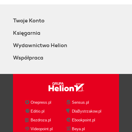
Twoje Konto
Księgarnia
Wydawnictwo Helion
Współpraca
Onepress.pl
Sensus.pl
Editio.pl
DlaBystrzakow.pl
Bezdroza.pl
Ebookpoint.pl
Videopoint.pl
Beya.pl