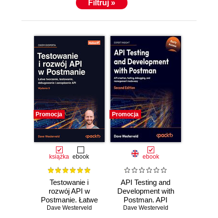
Filtruj »
Promocja
Promocja
książka
ebook
ebook
Testowanie i
API Testing and
rozwój API w
Development with
Postmanie. Łatwe
Postman. API
Dave Westerveld
tworzenie,
creation, testing,
Dave Westerveld
testowanie,
debugging, and