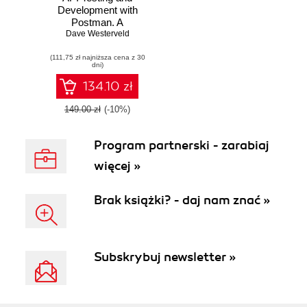
Development with
Postman. A
practical guide to
Dave Westerveld
creating, testing,
(111,75 zł najniższa cena z 30
and managing
dni)
APIs for automated
software testing
134.10 zł
149.00 zł
(-10%)
Program partnerski - zarabiaj
więcej »
Brak książki? - daj nam znać »
Subskrybuj newsletter »