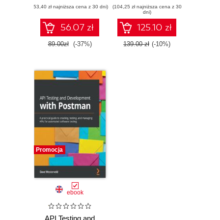
(53,40 zł najniższa cena z 30 dni)
debugowanie i
(104,25 zł najniższa cena z 30
management
dni)
zarządzanie API.
made easy -
Wydanie II
Second Edition
56.07 zł
125.10 zł
89.00zł
(-37%)
139.00 zł
(-10%)
Promocja
ebook
API Testing and