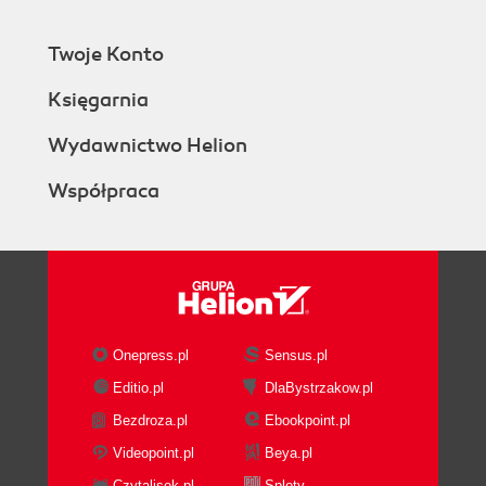
Twoje Konto
Księgarnia
Wydawnictwo Helion
Współpraca
Onepress.pl
Sensus.pl
Editio.pl
DlaBystrzakow.pl
Bezdroza.pl
Ebookpoint.pl
Videopoint.pl
Beya.pl
Czytalisek.pl
Sploty