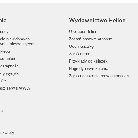
nia
Wydawnictwo Helion
mocy
O Grupie Helion
dla niewidomych,
Zostań naszym autorem!
ych i niesłyszących
Oceń książkę
klepu
Zgłoś erratę
ywatności
Przykłady do książek
dostępności
Nagrody i wyróżnienia
zty wysyłki
Zgłoś naruszenie praw autorskich
ości
nasz serwis WWW
su
i zwroty