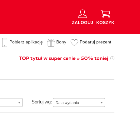
ZALOGUJ
KOSZYK
Pobierz aplikację
Bony
Podaruj prezent
TOP tytuł w super cenie » 50% taniej
Data wydania
Sortuj wg:
Data wydania