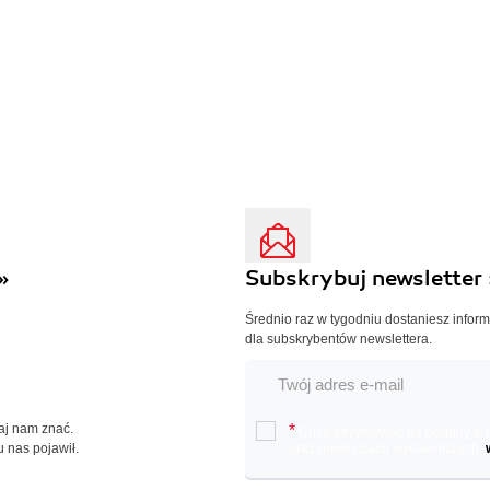
»
Subskrybuj newsletter 
Średnio raz w tygodniu dostaniesz infor
dla subskrybentów newslettera.
Daj nam znać.
*
Chcę otrzymywać na podany e-ma
u nas pojawił.
oraz nowościach wydawniczych.