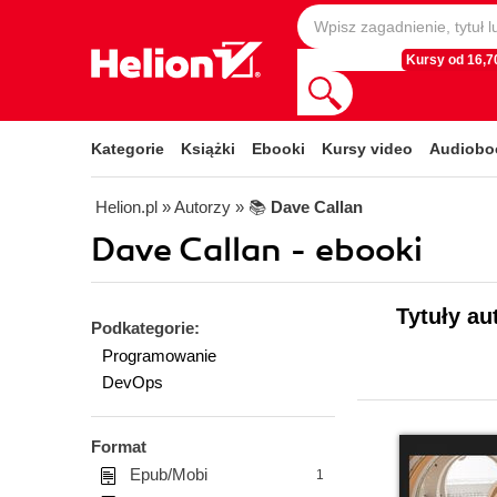
Kursy od 16,70
Kategorie
Książki
Ebooki
Kursy video
Audiobo
Helion.pl
» Autorzy
» 📚
Dave Callan
Dave Callan - ebooki
Tytuły au
Podkategorie:
Programowanie
DevOps
Format
Epub/Mobi
1