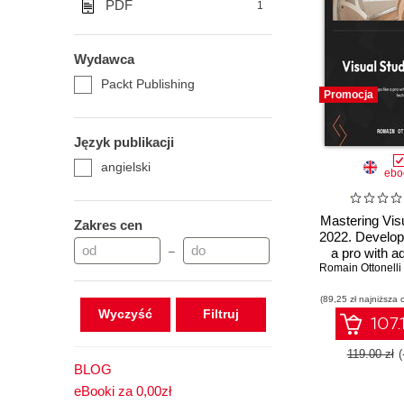
PDF
1
Wydawca
Packt Publishing
Promocja
Język publikacji
angielski
ebo
Mastering Vis
Zakres cen
2022. Develop
–
a pro with 
Romain Ottonelli
Visual S
techniques 
(89,25 zł najniższa 
and .N
Wyczyść
107.
119.00 zł
(
BLOG
eBooki za 0,00zł