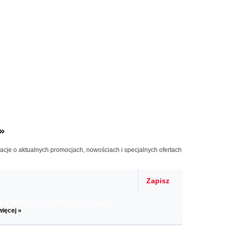
»
macje o aktualnych promocjach, nowościach i specjalnych ofertach
Zapisz
il informacje o zniżkach, promocjach
więcej »