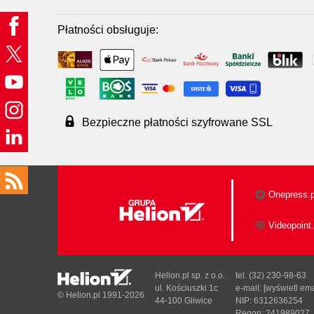
Płatności obsługuje:
Bezpieczne płatności szyfrowane SSL
Onepress.p
Videopoint.
Helion.pl sp. z o.o.
tel. (32) 230-98-63
ul. Kościuszki 1c
e-mail:
[wyświetl ema
© Helion.pl 1991-2026
44-100 Gliwice
NIP: 6312636254
Regon: 241989027