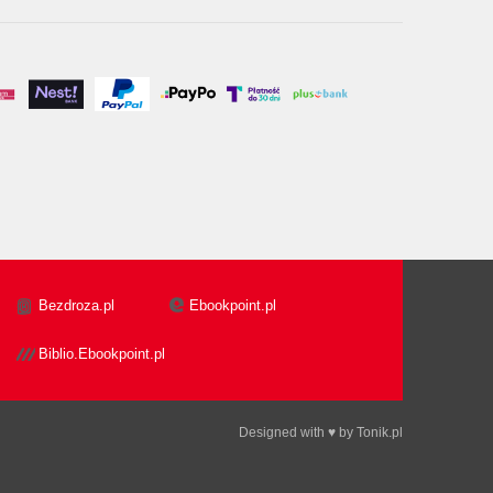
Bezdroza.pl
Ebookpoint.pl
Biblio.Ebookpoint.pl
Designed with ♥ by
Tonik.pl