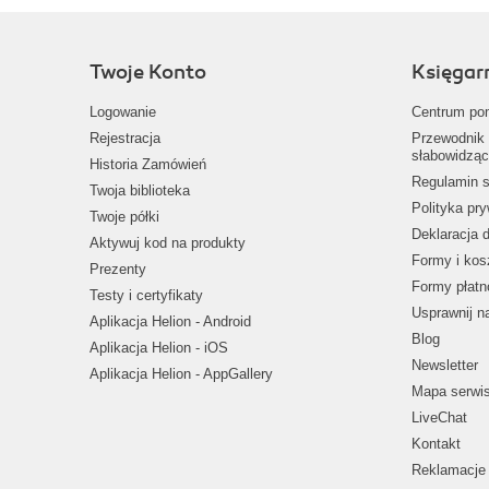
Twoje Konto
Księgar
Logowanie
Centrum po
Rejestracja
Przewodnik 
słabowidząc
Historia Zamówień
Regulamin s
Twoja biblioteka
Polityka pr
Twoje półki
Deklaracja 
Aktywuj kod na produkty
Formy i kos
Prezenty
Formy płatn
Testy i certyfikaty
Usprawnij 
Aplikacja Helion - Android
Blog
Aplikacja Helion - iOS
Newsletter
Aplikacja Helion - AppGallery
Mapa serwi
LiveChat
Kontakt
Reklamacje 