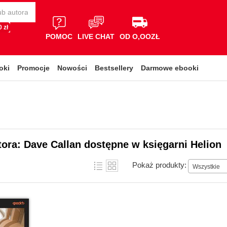
 zł
POMOC
LIVE CHAT
OD O,OOZŁ
oki
Promocje
Nowości
Bestsellery
Darmowe ebooki
tora: Dave Callan dostępne w księgarni Helion
Pokaż produkty:
Wszystkie