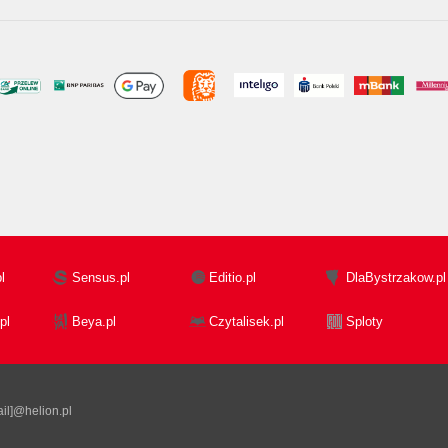
l
Sensus.pl
Editio.pl
DlaBystrzakow.pl
pl
Beya.pl
Czytalisek.pl
Sploty
il]@helion.pl