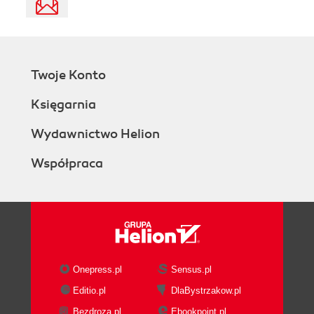
Twoje Konto
Księgarnia
Wydawnictwo Helion
Współpraca
Onepress.pl
Sensus.pl
Editio.pl
DlaBystrzakow.pl
Bezdroza.pl
Ebookpoint.pl