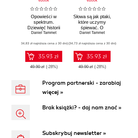
ebook
ebook
Opowieści w
Słowa są jak ptaki,
spektrum.
które uczymy
Dziewięć historii
śpiewać. O
osób, które odkryły
Daniel Tammet
znaczeniach i
Daniel Tammet
swój autyzm
tajemnicach języka
(34,83 zł najniższa cena z 30 dni)
(34,73 zł najniższa cena z 30 dni)
35.93 zł
35.93 zł
49.90 zł
(-28%)
49.90 zł
(-28%)
Program partnerski - zarabiaj
więcej »
Brak książki? - daj nam znać »
Subskrybuj newsletter »