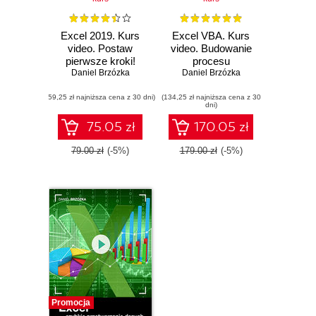
Excel 2019. Kurs
Excel VBA. Kurs
video. Postaw
video. Budowanie
pierwsze kroki!
procesu
Daniel Brzózka
automatycznego
Daniel Brzózka
raportowania
(59,25 zł najniższa cena z 30 dni)
(134,25 zł najniższa cena z 30
dni)
75.05 zł
170.05 zł
79.00 zł
(-5%)
179.00 zł
(-5%)
Promocja