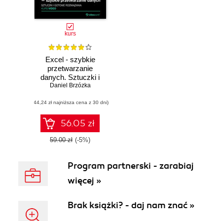
kurs
Excel - szybkie
przetwarzanie
danych. Sztuczki i
Daniel Brzózka
gotowe
rozwiązania. Kurs
(44,24 zł najniższa cena z 30 dni)
video
56.05 zł
59.00 zł
(-5%)
Program partnerski - zarabiaj
więcej »
Brak książki? - daj nam znać »