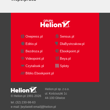
Onepress.pl
Sensus.pl
Editio.pl
DlaBystrzakow.pl
Bezdroza.pl
Ebookpoint.pl
Videopoint.pl
Beya.pl
Czytalisek.pl
Sploty
Biblio.Ebookpoint.pl
Helion.pl sp. z o.o.
ul. Kościuszki 1c
© Helion.pl 1991-2026
44-100 Gliwice
tel. (32) 230-98-63
e-mail:
[wyświetl email]@helion.pl