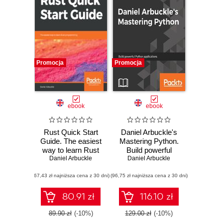
Promocja
Promocja
ebook
ebook
Rust Quick Start
Daniel Arbuckle's
Guide. The easiest
Mastering Python.
way to learn Rust
Build powerful
programming
Daniel Arbuckle
Daniel Arbuckle
Python
applications
(67,43 zł najniższa cena z 30 dni)
(96,75 zł najniższa cena z 30 dni)
80.91 zł
116.10 zł
89.90 zł
(-10%)
129.00 zł
(-10%)