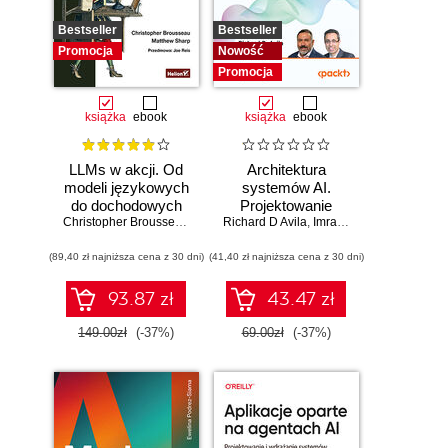
Bestseller
Bestseller
Promocja
Nowość
Promocja
książka
ebook
książka
ebook
LLMs w akcji. Od
Architektura
modeli językowych
systemów AI.
do dochodowych
Projektowanie
produktów
Christopher Brousseau
,
Matt Sharp
Richard D Avila
skalowalnego i
,
Imran Ahmad
niezawodnego
(89,40 zł najniższa cena z 30 dni)
(41,40 zł najniższa cena z 30 dni)
oprogramowania
93.87 zł
43.47 zł
149.00zł
(-37%)
69.00zł
(-37%)