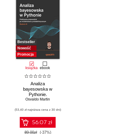
Bestseller
Nowość
Promocja
książka
ebook
Analiza
bayesowska w
Pythonie.
Osvaldo Martin
Praktyczny
przewodnik po
(53,40 zł najniższa cena z 30 dni)
modelowaniu
probabilistycznym.
Wydanie III
56.07 zł
89.00zł
(-37%)