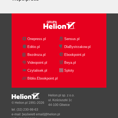
Onepress.pl
Sensus.pl
Editio.pl
DlaBystrzakow.pl
Bezdroza.pl
Ebookpoint.pl
Videopoint.pl
Beya.pl
Czytalisek.pl
Sploty
Biblio.Ebookpoint.pl
Helion.pl sp. z o.o.
ul. Kościuszki 1c
© Helion.pl 1991-2026
44-100 Gliwice
tel. (32) 230-98-63
e-mail:
[wyświetl email]@helion.pl