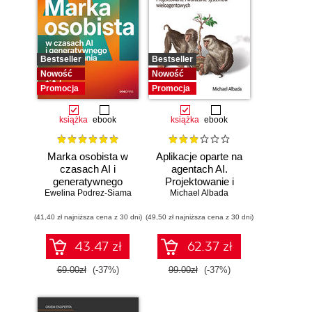
Bestseller
Bestseller
Nowość
Nowość
Promocja
Promocja
książka
ebook
książka
ebook
Marka osobista w
Aplikacje oparte na
czasach AI i
agentach AI.
generatywnego
Projektowanie i
Ewelina Podrez-Siama
wyszukiwania
Michael Albada
wdrażanie
systemów
(41,40 zł najniższa cena z 30 dni)
(49,50 zł najniższa cena z 30 dni)
wieloagentowych
43.47 zł
62.37 zł
69.00zł
(-37%)
99.00zł
(-37%)