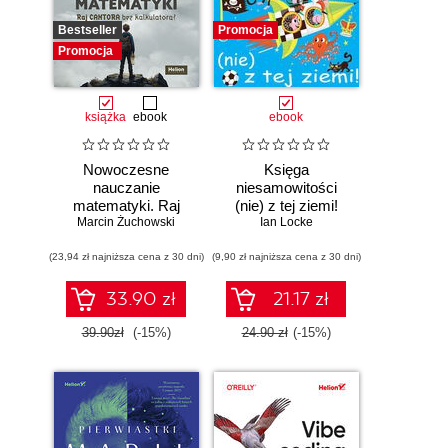
Bestseller
Promocja
Promocja
książka
ebook
ebook
Nowoczesne
Księga
nauczanie
niesamowitości
matematyki. Raj
(nie) z tej ziemi!
Marcin Żuchowski
Cantora bez
Księga faktów
Ian Locke
kalkulatora?
prawdziwych, choć
(23,94 zł najniższa cena z 30 dni)
(9,90 zł najniższa cena z 30 dni)
niezwykłych
33.90 zł
21.17 zł
39.90zł
(-15%)
24.90 zł
(-15%)