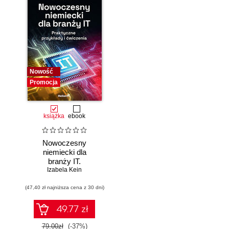
Nowość
Promocja
książka
ebook
Nowoczesny
niemiecki dla
branży IT.
Praktyczne
Izabela Kein
przykłady i
(47,40 zł najniższa cena z 30 dni)
ćwiczenia
49.77 zł
79.00zł
(-37%)