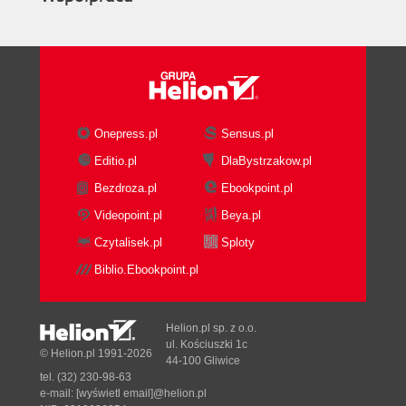
Onepress.pl
Sensus.pl
Editio.pl
DlaBystrzakow.pl
Bezdroza.pl
Ebookpoint.pl
Videopoint.pl
Beya.pl
Czytalisek.pl
Sploty
Biblio.Ebookpoint.pl
Helion.pl sp. z o.o.
ul. Kościuszki 1c
© Helion.pl 1991-2026
44-100 Gliwice
tel. (32) 230-98-63
e-mail:
[wyświetl email]@helion.pl