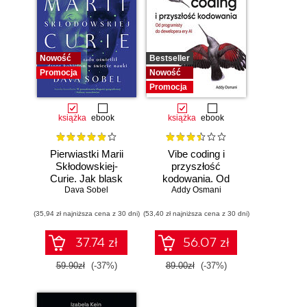
Nowość
Bestseller
Promocja
Nowość
Promocja
książka
ebook
książka
ebook
Pierwiastki Marii
Vibe coding i
Skłodowskiej-
przyszłość
Curie. Jak blask
kodowania. Od
radu oświetlił drogę
Dava Sobel
programisty do
Addy Osmani
kobietom w
dewelopera ery AI
(35,94 zł najniższa cena z 30 dni)
świecie nauki
(53,40 zł najniższa cena z 30 dni)
37.74 zł
56.07 zł
59.90zł
(-37%)
89.00zł
(-37%)