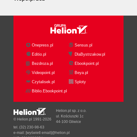
Onepress.pl
Sensus.pl
Editio.pl
DlaBystrzakow.pl
Bezdroza.pl
Ebookpoint.pl
Videopoint.pl
Beya.pl
Czytalisek.pl
Sploty
Biblio.Ebookpoint.pl
Helion.pl sp. z o.o.
ul. Kościuszki 1c
© Helion.pl 1991-2026
44-100 Gliwice
tel. (32) 230-98-63
e-mail:
[wyświetl email]@helion.pl