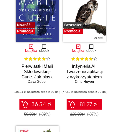
Nowość
Bestseller
Promocja
Promocja
książka
ebook
książka
ebook
Pierwiastki Marii
Inżynieria AI.
Skłodowskiej-
Tworzenie aplikacji
Curie. Jak blask
z wykorzystaniem
radu oświetlił drogę
Dava Sobel
modeli bazowych
Chip Huyen
kobietom w
(35,94 zł najniższa cena z 30 dni)
świecie nauki
(77,40 zł najniższa cena z 30 dni)
36.54 zł
81.27 zł
59.90zł
(-39%)
129.00zł
(-37%)