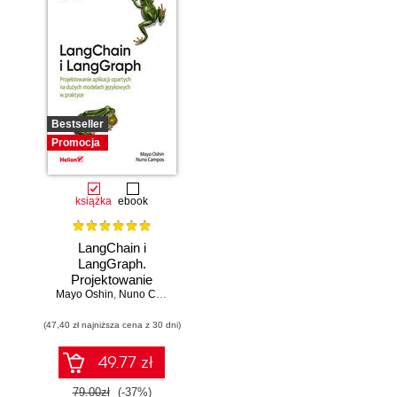
Bestseller
Promocja
książka
ebook
LangChain i
LangGraph.
Projektowanie
Mayo Oshin
aplikacji opartych
,
Nuno Campos
na dużych
(47,40 zł najniższa cena z 30 dni)
modelach
językowych w
praktyce
49.77 zł
79.00zł
(-37%)