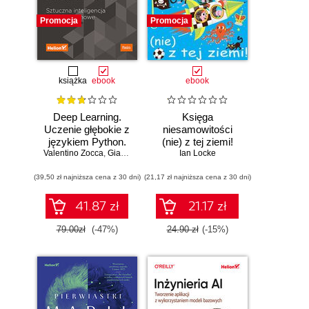
Promocja
Promocja
książka
ebook
ebook
Deep Learning.
Księga
Uczenie głębokie z
niesamowitości
językiem Python.
(nie) z tej ziemi!
Valentino Zocca
Sztuczna
,
Gianmario Spacagna
Księga faktów
Ian Locke
,
Daniel Slater
,
Peter Roelants
inteligencja i sieci
prawdziwych, choć
(39,50 zł najniższa cena z 30 dni)
neuronowe
(21,17 zł najniższa cena z 30 dni)
niezwykłych
41.87 zł
21.17 zł
79.00zł
(-47%)
24.90 zł
(-15%)