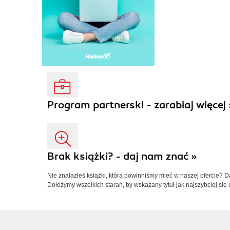
Program partnerski - zarabiaj więcej 
Brak książki? - daj nam znać »
Nie znalazłeś książki, którą powinniśmy mieć w naszej ofercie? 
Dołożymy wszelkich starań, by wskazany tytuł jak najszybciej się 