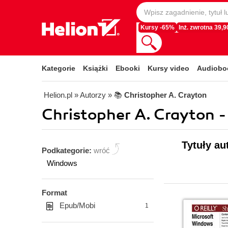
Kursy -65%
Inż. zwrotna 39,90
Kategorie
Książki
Ebooki
Kursy video
Audiobo
Helion.pl
» Autorzy
» 📚
Christopher A. Crayton
Christopher A. Crayton -
Tytuły au
Podkategorie:
wróć
Windows
Format
Epub/Mobi
1