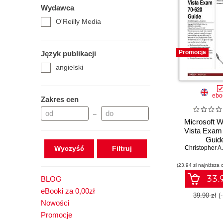
Wydawca
O'Reilly Media
Promocja
Język publikacji
angielski
ebo
Zakres cen
–
Microsoft 
Vista Exam
Guid
Wyczyść
Christopher A
(23,94 zł najniższa 
33.9
BLOG
eBooki za 0,00zł
39.90 zł
(
Nowości
Promocje