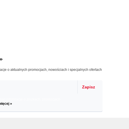
»
macje o aktualnych promocjach, nowościach i specjalnych ofertach
Zapisz
il informacje o zniżkach, promocjach
więcej »