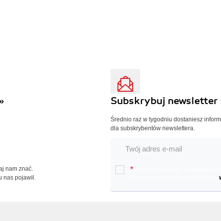
»
Subskrybuj newsletter 
Średnio raz w tygodniu dostaniesz infor
dla subskrybentów newslettera.
Daj nam znać.
*
Chcę otrzymywać na podany e-ma
u nas pojawił.
oraz nowościach wydawniczych.