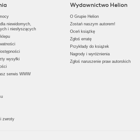
nia
Wydawnictwo Helion
mocy
O Grupie Helion
dla niewidomych,
Zostań naszym autorem!
ych i niesłyszących
Oceń książkę
klepu
Zgłoś erratę
ywatności
Przykłady do książek
dostępności
Nagrody i wyróżnienia
zty wysyłki
Zgłoś naruszenie praw autorskich
ości
nasz serwis WWW
su
i zwroty