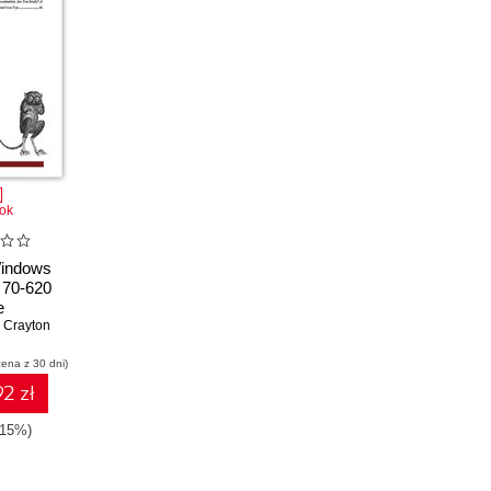
ok
Windows
 70-620
e
. Crayton
cena z 30 dni)
2 zł
-15%)