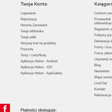
Twoje Konto
Księgar
Logowanie
Centrum po
Rejestracja
Przewodnik 
słabowidząc
Historia Zamówień
Regulamin s
Twoja biblioteka
Polityka pr
Twoje półki
Deklaracja 
Aktywuj kod na produkty
Formy i kos
Prezenty
Formy płatn
Testy i certyfikaty
Usprawnij 
Aplikacja Helion - Android
Blog
Aplikacja Helion - iOS
Newsletter
Aplikacja Helion - AppGallery
Mapa serwi
LiveChat
Kontakt
Reklamacje 
Płatności obsługuje: