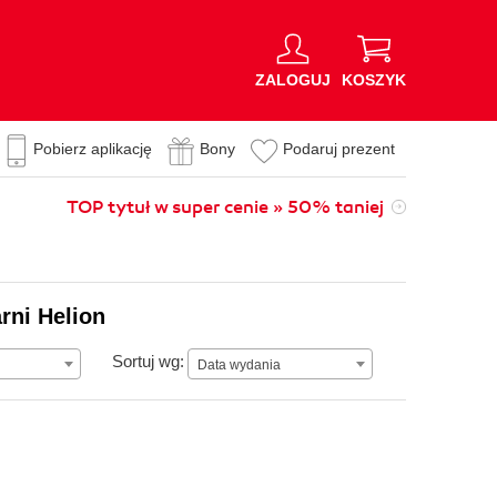
ZALOGUJ
KOSZYK
Pobierz aplikację
Bony
Podaruj prezent
TOP tytuł w super cenie » 50% taniej
rni Helion
Data wydania
Sortuj wg:
Data wydania