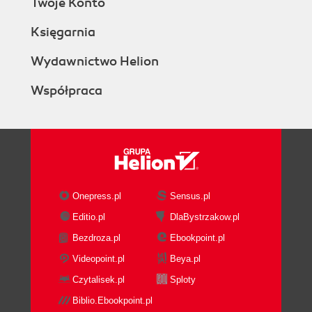
Twoje Konto
Księgarnia
Wydawnictwo Helion
Współpraca
Onepress.pl
Sensus.pl
Editio.pl
DlaBystrzakow.pl
Bezdroza.pl
Ebookpoint.pl
Videopoint.pl
Beya.pl
Czytalisek.pl
Sploty
Biblio.Ebookpoint.pl