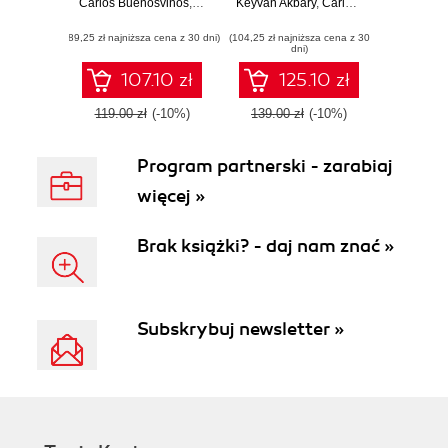
Carlos Buenosvinos
Efficient and
,
Christian Soronellas
Keyvan Akbary
Guide
,
Keyvan Akbary
,
Carlos Buenosvinos
,
C
Scalable Systems
(89,25 zł najniższa cena z 30 dni)
with Real-World
(104,25 zł najniższa cena z 30
dni)
Examples
107.10 zł
125.10 zł
119.00 zł
(-10%)
139.00 zł
(-10%)
Program partnerski - zarabiaj
więcej »
Brak książki? - daj nam znać »
Subskrybuj newsletter »