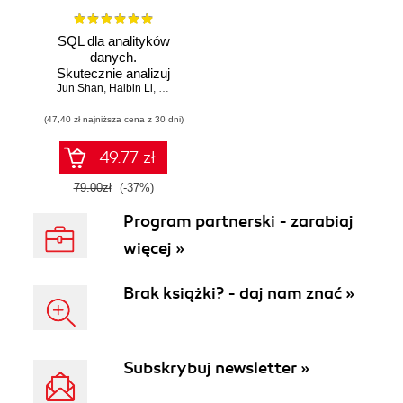
SQL dla analityków
danych.
Skutecznie analizuj
Jun Shan
dane, wyciągaj
,
Haibin Li
,
Matt Goldwasser
,
Upom Malik
,
Benjamin Johnston
wartościowe
(47,40 zł najniższa cena z 30 dni)
wnioski i opanuj
zaawansowany
SQL na potrzeby
49.77 zł
praktycznych
zastosowań.
79.00zł
(-37%)
Wydanie IV
Program partnerski - zarabiaj
więcej »
Brak książki? - daj nam znać »
Subskrybuj newsletter »