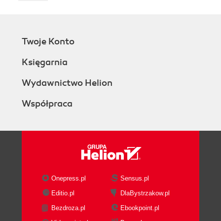
Twoje Konto
Księgarnia
Wydawnictwo Helion
Współpraca
Onepress.pl
Sensus.pl
Editio.pl
DlaBystrzakow.pl
Bezdroza.pl
Ebookpoint.pl