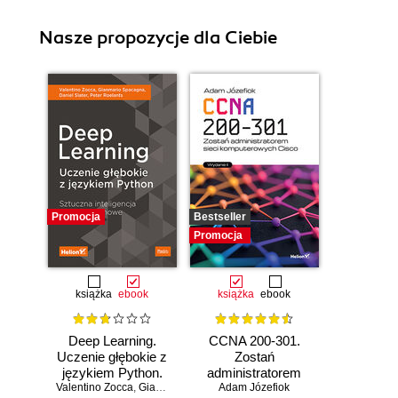
Nasze propozycje dla Ciebie
Promocja
Bestseller
Promocja
książka
ebook
książka
ebook
Deep Learning.
CCNA 200-301.
Uczenie głębokie z
Zostań
językiem Python.
administratorem
Valentino Zocca
Sztuczna
,
Gianmario Spacagna
Adam Józefiok
sieci
,
Daniel Slater
,
Peter Roelants