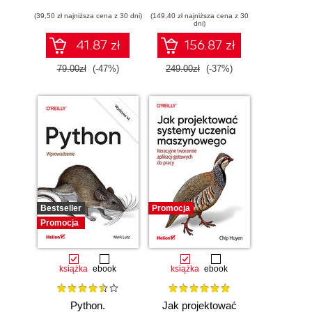
inteligencja i sieci
komputerowych
(39,50 zł najniższa cena z 30 dni)
neuronowe
(149,40 zł najniższa cena z 30
Cisco. Wydanie II
dni)
41.87 zł
156.87 zł
79.00zł
(-47%)
249.00zł
(-37%)
Bestseller
Promocja
Promocja
książka
ebook
książka
ebook
Python.
Jak projektować