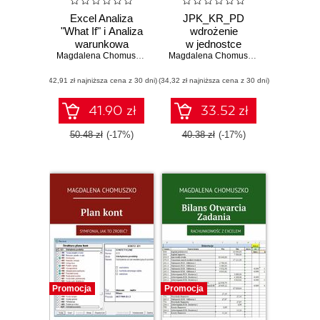
Excel Analiza
JPK_KR_PD
"What If" i Analiza
wdrożenie
warunkowa
w jednostce
Magdalena Chomuszko
MIKRO
Magdalena Chomuszko
(42,91 zł najniższa cena z 30 dni)
(34,32 zł najniższa cena z 30 dni)
41.90 zł
33.52 zł
50.48 zł
(-17%)
40.38 zł
(-17%)
Promocja
Promocja