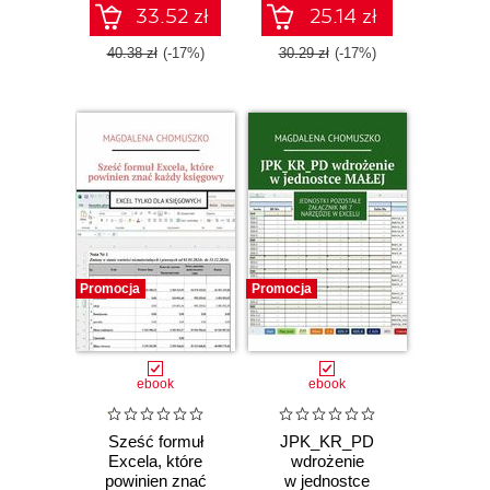
33.52 zł
25.14 zł
40.38 zł
(-17%)
30.29 zł
(-17%)
Promocja
Promocja
ebook
ebook
Sześć formuł
JPK_KR_PD
Excela, które
wdrożenie
powinien znać
w jednostce