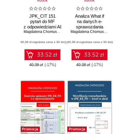
ebook
ebook
JPK_CIT 151
Analiza What if
pytań do MF
na danych e-
z odpowiedziami AI
sprawozdania
zgodnie z oficjalną
Magdalena Chomuszko
finasowego
Magdalena Chomuszko
dokumentacją
(40,38 zł najniższa cena z 30 dni)
(40,38 zł najniższa cena z 30 dni)
33.52 zł
33.52 zł
40.38 zł
(-17%)
40.38 zł
(-17%)
Promocja
Promocja