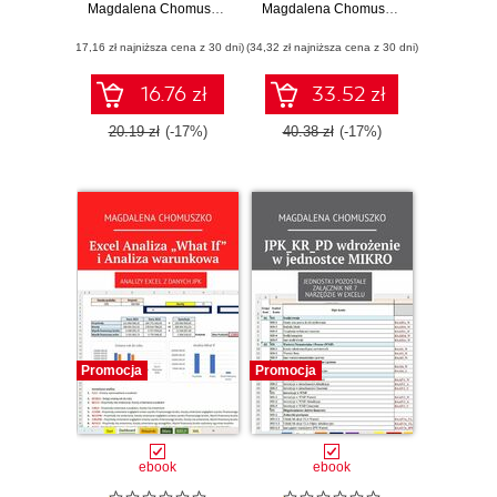
każdy księgowy
Magdalena Chomuszko
MAŁEJ
Magdalena Chomuszko
(17,16 zł najniższa cena z 30 dni)
(34,32 zł najniższa cena z 30 dni)
16.76 zł
33.52 zł
20.19 zł
(-17%)
40.38 zł
(-17%)
Promocja
Promocja
ebook
ebook