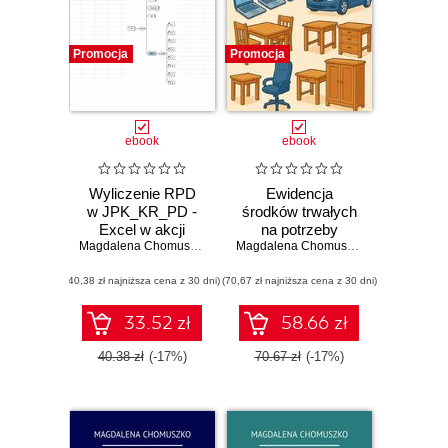
Promocja
Promocja
ebook
ebook
Wyliczenie RPD
Ewidencja
w JPK_KR_PD -
środków trwałych
Excel w akcji
na potrzeby
Magdalena Chomuszko
raportowania JPK
Magdalena Chomuszko
(40,38 zł najniższa cena z 30 dni)
(70,67 zł najniższa cena z 30 dni)
33.52 zł
58.66 zł
40.38 zł
(-17%)
70.67 zł
(-17%)