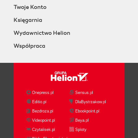
Twoje Konto
Księgarnia
Wydawnictwo Helion
Współpraca
Onepress.pl
Sensus.pl
Editio.pl
DlaBystrzakow.pl
Bezdroza.pl
Ebookpoint.pl
Videopoint.pl
Beya.pl
Czytalisek.pl
Sploty