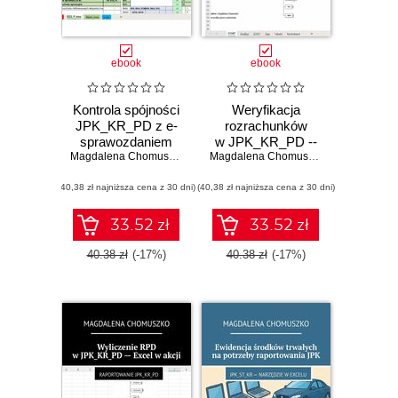
ebook
ebook
Kontrola spójności
Weryfikacja
JPK_KR_PD z e-
rozrachunków
sprawozdaniem
w JPK_KR_PD --
Magdalena Chomuszko
Excel w akcji
Magdalena Chomuszko
(40,38 zł najniższa cena z 30 dni)
(40,38 zł najniższa cena z 30 dni)
33.52 zł
33.52 zł
40.38 zł
(-17%)
40.38 zł
(-17%)