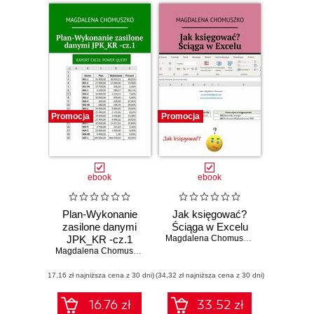
Promocja
Promocja
ebook
ebook
Plan-Wykonanie
Jak księgować?
zasilone danymi
Ściąga w Excelu
JPK_KR -cz.1
Magdalena Chomuszko
Magdalena Chomuszko
(17,16 zł najniższa cena z 30 dni)
(34,32 zł najniższa cena z 30 dni)
16.76 zł
33.52 zł