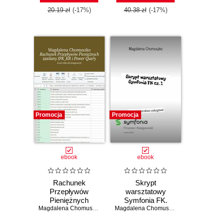
20.19 zł
(-17%)
40.38 zł
(-17%)
Promocja
Promocja
ebook
ebook
Rachunek
Skrypt
Przepływów
warsztatowy
Pieniężnych
Symfonia FK.
zasilany JPK_KR
Magdalena Chomuszko
Część 1
Magdalena Chomuszko
i Power Query