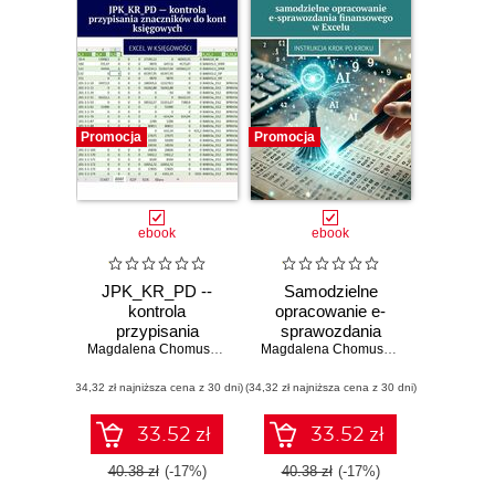
Promocja
Promocja
ebook
ebook
JPK_KR_PD --
Samodzielne
kontrola
opracowanie e-
przypisania
sprawozdania
znaczników
Magdalena Chomuszko
finansowego
Magdalena Chomuszko
do kont
w Excelu
(34,32 zł najniższa cena z 30 dni)
księgowych
(34,32 zł najniższa cena z 30 dni)
33.52 zł
33.52 zł
40.38 zł
(-17%)
40.38 zł
(-17%)