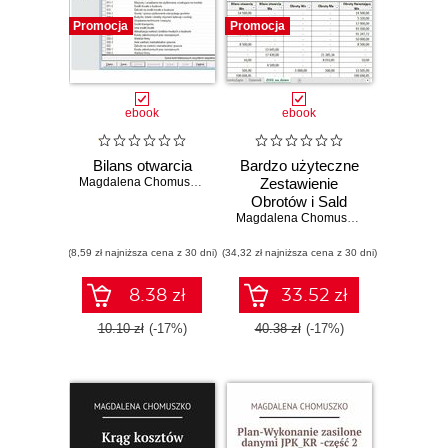
Promocja
Promocja
ebook
ebook
Bilans otwarcia
Bardzo użyteczne
Magdalena Chomuszko
Zestawienie
Obrotów i Sald
Magdalena Chomuszko
(8,59 zł najniższa cena z 30 dni)
(34,32 zł najniższa cena z 30 dni)
8.38 zł
33.52 zł
10.10 zł
(-17%)
40.38 zł
(-17%)