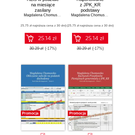
na miesiące
z JPK_KR
zasilany
podstawy
danymi JPK
Magdalena Chomuszko
Magdalena Chomuszko
(25,75 zł najniższa cena z 30 dni)
(25,75 zł najniższa cena z 30 dni)
25.14 zł
25.14 zł
30.29 zł
(-17%)
30.29 zł
(-17%)
Promocja
Promocja