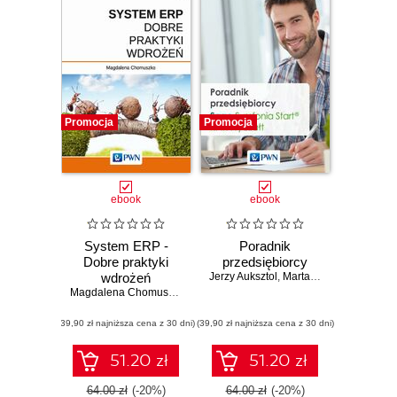
Promocja
Promocja
ebook
ebook
System ERP -
Poradnik
Dobre praktyki
przedsiębiorcy
wdrożeń
Jerzy Auksztol
,
Marta Polit-Szychalewska
Magdalena Chomuszko
(39,90 zł najniższa cena z 30 dni)
(39,90 zł najniższa cena z 30 dni)
51.20 zł
51.20 zł
64.00 zł
(-20%)
64.00 zł
(-20%)