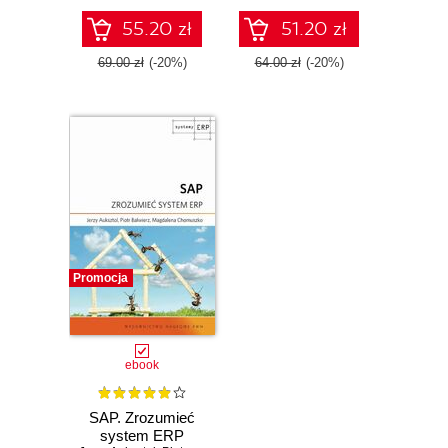
55.20 zł
51.20 zł
69.00 zł
(-20%)
64.00 zł
(-20%)
Promocja
ebook
SAP. Zrozumieć
system ERP