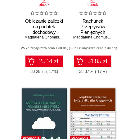
ebook
ebook
Obliczanie zaliczki
Rachunek
na podatek
Przepływów
dochodowy
Pieniężnych
Magdalena Chomuszko
generowany
Magdalena Chomuszko
z JPK_KR
(25,75 zł najniższa cena z 30 dni)
(32,61 zł najniższa cena z 30 dni)
25.14 zł
31.85 zł
30.29 zł
(-17%)
38.37 zł
(-17%)
Promocja
Promocja