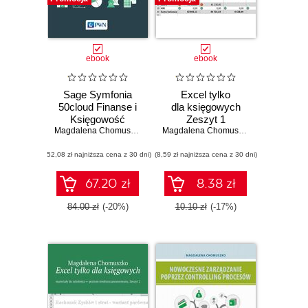
ebook
ebook
Sage Symfonia
Excel tylko
50cloud Finanse i
dla księgowych
Księgowość
Zeszyt 1
Magdalena Chomuszko
Magdalena Chomuszko
(52,08 zł najniższa cena z 30 dni)
(8,59 zł najniższa cena z 30 dni)
67.20 zł
8.38 zł
84.00 zł
(-20%)
10.10 zł
(-17%)