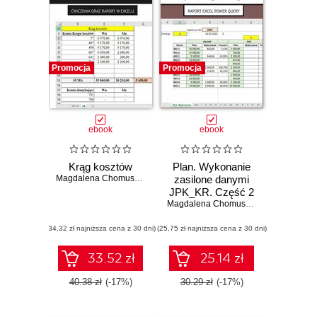
Promocja
Promocja
ebook
ebook
Krąg kosztów
Plan. Wykonanie
Magdalena Chomuszko
zasilone danymi
JPK_KR. Część 2
Magdalena Chomuszko
(34,32 zł najniższa cena z 30 dni)
(25,75 zł najniższa cena z 30 dni)
33.52 zł
25.14 zł
40.38 zł
(-17%)
30.29 zł
(-17%)