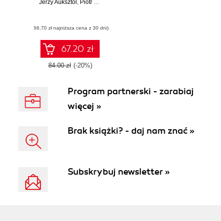
Jerzy Auksztol
,
Piotr Balwierz
,
Magdalena Chomuszko
(66,70 zł najniższa cena z 30 dni)
67.20 zł
84.00 zł
(-20%)
Program partnerski - zarabiaj
więcej »
Brak książki? - daj nam znać »
Subskrybuj newsletter »