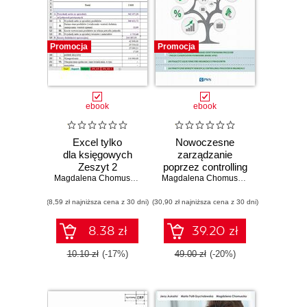
Promocja
Promocja
ebook
ebook
Excel tylko
Nowoczesne
dla księgowych
zarządzanie
Zeszyt 2
poprzez controlling
Magdalena Chomuszko
procesów
Magdalena Chomuszko
(8,59 zł najniższa cena z 30 dni)
(30,90 zł najniższa cena z 30 dni)
8.38 zł
39.20 zł
10.10 zł
(-17%)
49.00 zł
(-20%)