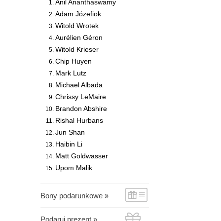
Anil Ananthaswamy
Adam Józefiok
Witold Wrotek
Aurélien Géron
Witold Krieser
Chip Huyen
Mark Lutz
Michael Albada
Chrissy LeMaire
Brandon Abshire
Rishal Hurbans
Jun Shan
Haibin Li
Matt Goldwasser
Upom Malik
Bony podarunkowe »
Podaruj prezent »