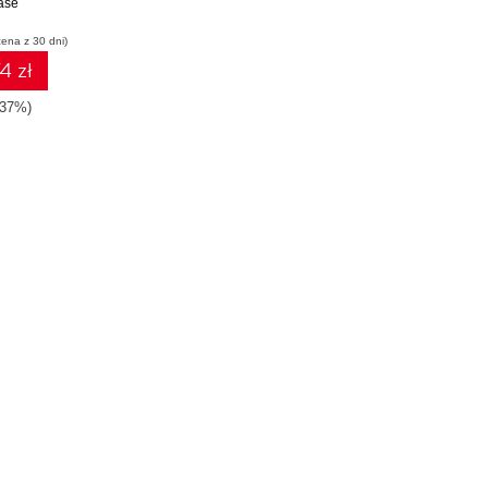
ase
cena z 30 dni)
4 zł
-37%)