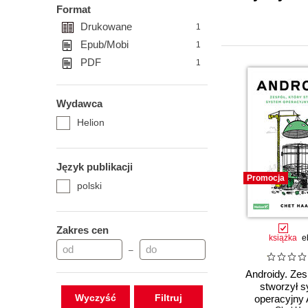
Format
Drukowane
1
Epub/Mobi
1
PDF
1
Wydawca
Helion
Język publikacji
Promocja
polski
Zakres cen
książka
e
–
Androidy. Zes
stworzył 
Wyczyść
operacyjny 