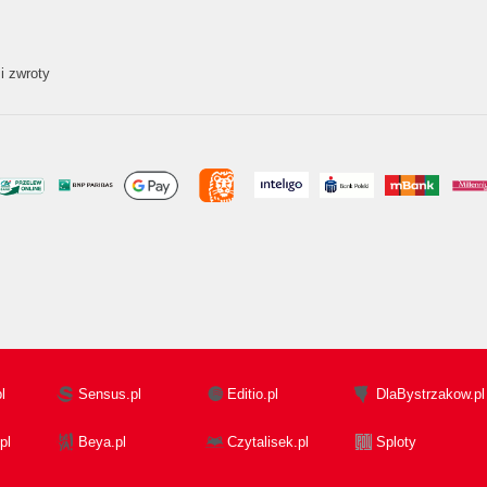
i zwroty
l
Sensus.pl
Editio.pl
DlaBystrzakow.pl
pl
Beya.pl
Czytalisek.pl
Sploty