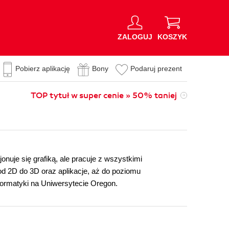
ZALOGUJ
KOSZYK
Pobierz aplikację
Bony
Podaruj prezent
TOP tytuł w super cenie » 50% taniej
nuje się grafiką, ale pracuje z wszystkimi
od 2D do 3D oraz aplikacje, aż do poziomu
formatyki na Uniwersytecie Oregon.