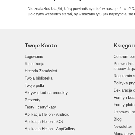
Nie znalazłeś książki, którą powinniśmy mieć w naszej ofercie? 
Dołożymy wszelkich starań, by wskazany tytuł jak najszybciej się 
Twoje Konto
Księgar
Logowanie
Centrum po
Rejestracja
Przewodnik 
słabowidząc
Historia Zamówień
Regulamin s
Twoja biblioteka
Polityka pr
Twoje półki
Deklaracja 
Aktywuj kod na produkty
Formy i kos
Prezenty
Formy płatn
Testy i certyfikaty
Usprawnij 
Aplikacja Helion - Android
Blog
Aplikacja Helion - iOS
Newsletter
Aplikacja Helion - AppGallery
Mapa serwi