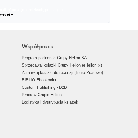
il informacje o zniżkach, promocjach
więcej »
Współpraca
Program partnerski Grupy Helion SA
Sprzedawaj książki Grupy Helion (eHelion.pl)
Zamawiaj książki do recenzji (Biuro Prasowe)
BIBLIO Ebookpoint
Custom Publishing - B2B
Praca w Grupie Helion
Logistyka i dystrybucja książek