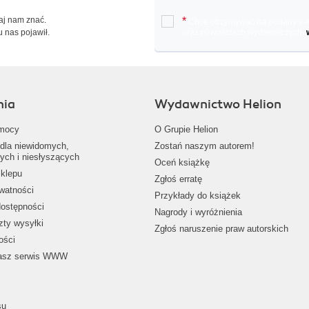
Daj nam znać.
*
Chcę otrzymywać na podany e-ma
u nas pojawił.
oraz nowościach wydawniczych.
nia
Wydawnictwo Helion
mocy
O Grupie Helion
dla niewidomych,
Zostań naszym autorem!
ych i niesłyszących
Oceń książkę
klepu
Zgłoś erratę
ywatności
Przykłady do książek
dostępności
Nagrody i wyróżnienia
zty wysyłki
Zgłoś naruszenie praw autorskich
ości
nasz serwis WWW
su