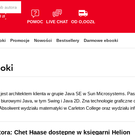
 zł
POMOC
LIVE CHAT
OD O,OOZŁ
oki
Promocje
Nowości
Bestsellery
Darmowe ebooki
ooki
 jest architektem klienta w grupie Java SE w Sun Microsystems. Pasjo
 biurowymi Java, w tym Swing i Java 2D. Zna technologie graficzne 
Absolwent wydziału matematyki w Carleton College oraz wydziału in
tora: Chet Haase dostępne w księgarni Helion