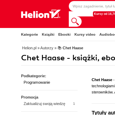
Kursy od 16,70
Kategorie
Książki
Ebooki
Kursy video
Audiobo
Helion.pl
» Autorzy
» 📚
Chet Haase
Chet Haase - książki, eb
Podkategorie:
Chet Haase
-
Programowanie
technologiami
sterowników. 
Promocja
Zaktualizuj swoją wiedzę
1
Tytuły au