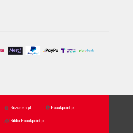
Bezdroza.pl
Ebookpoint.pl
Biblio.Ebookpoint.pl