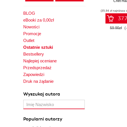
Chet Ha
(35,94 zł najniższa 
BLOG
37.7
eBooki za 0,00zł
Nowości
59.90zł
(
Promocje
Outlet
Ostatnie sztuki
Bestsellery
Najlepiej oceniane
Przedsprzedaż
Zapowiedzi
Druk na żądanie
Wyszukaj autora
Popularni autorzy