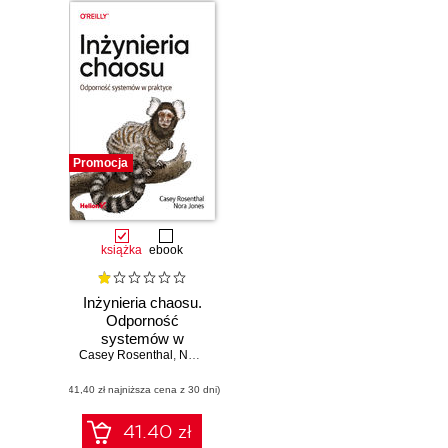
Promocja
książka
ebook
Inżynieria chaosu.
Odporność
systemów w
Casey Rosenthal
praktyce
,
Nora Jones
(41,40 zł najniższa cena z 30 dni)
41.40 zł