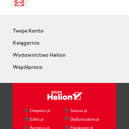
Twoje Konto
Księgarnia
Wydawnictwo Helion
Współpraca
Onepress.pl
Sensus.pl
Editio.pl
DlaBystrzakow.pl
Bezdroza.pl
Ebookpoint.pl