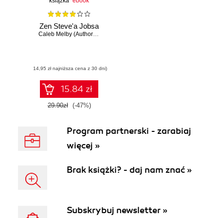
książka
ebook
Zen Steve'a Jobsa
Caleb Melby (Author)
,
Forbes LLC (Author)
,
JESS3 (Illustrator)
(14,95 zł najniższa cena z 30 dni)
15.84 zł
29.90zł
(-47%)
Program partnerski - zarabiaj
więcej »
Brak książki? - daj nam znać »
Subskrybuj newsletter »