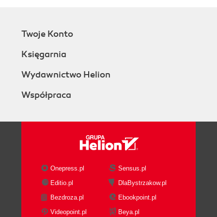
Twoje Konto
Księgarnia
Wydawnictwo Helion
Współpraca
Onepress.pl
Sensus.pl
Editio.pl
DlaBystrzakow.pl
Bezdroza.pl
Ebookpoint.pl
Videopoint.pl
Beya.pl