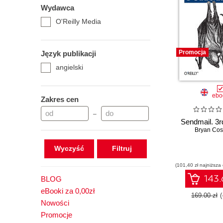
Wydawca
O'Reilly Media
Promocja
Język publikacji
angielski
ebo
Zakres cen
–
Sendmail. 3r
Bryan Cos
Wyczyść
(101,40 zł najniższa
143.
BLOG
eBooki za 0,00zł
169.00 zł
Nowości
Promocje