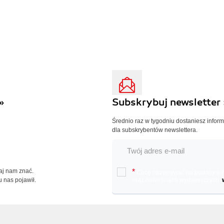
»
Subskrybuj newsletter 
Średnio raz w tygodniu dostaniesz infor
dla subskrybentów newslettera.
Daj nam znać.
*
Chcę otrzymywać na podany e-ma
u nas pojawił.
oraz nowościach wydawniczych.