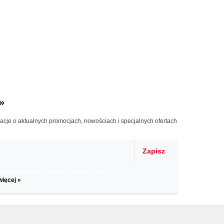
»
macje o aktualnych promocjach, nowościach i specjalnych ofertach
Zapisz
il informacje o zniżkach, promocjach
więcej »