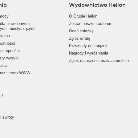
nia
Wydawnictwo Helion
mocy
O Grupie Helion
dla niewidomych,
Zostań naszym autorem!
ych i niesłyszących
Oceń książkę
klepu
Zgłoś erratę
ywatności
Przykłady do książek
dostępności
Nagrody i wyróżnienia
zty wysyłki
Zgłoś naruszenie praw autorskich
ości
nasz serwis WWW
su
i zwroty