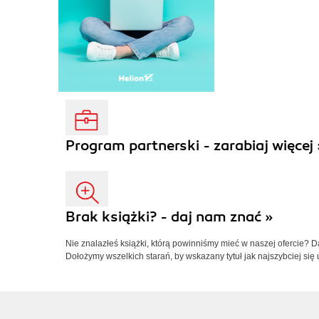
Program partnerski - zarabiaj więcej 
Brak książki? - daj nam znać »
Nie znalazłeś książki, którą powinniśmy mieć w naszej ofercie? 
Dołożymy wszelkich starań, by wskazany tytuł jak najszybciej się 