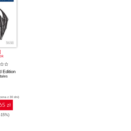
ok
d Edition
tales
 cena z 30 dni)
65 zł
(-15%)