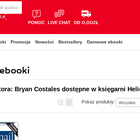
 zł
POMOC
LIVE CHAT
OD O,OOZŁ
oki
Promocje
Nowości
Bestsellery
Darmowe ebooki
 ebooki
tora: Bryan Costales dostępne w księgarni Hel
Pokaż produkty:
Wszystkie