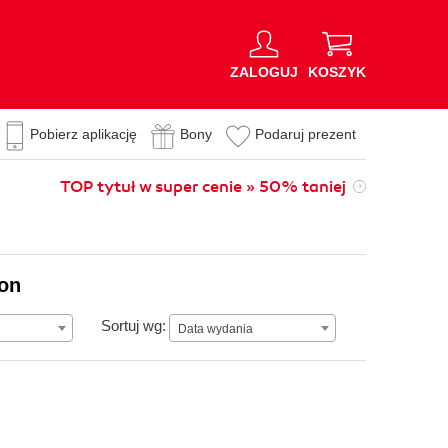
ZALOGUJ
KOSZYK
Pobierz aplikację
Bony
Podaruj prezent
TOP tytuł w super cenie » 50% taniej
ion
Data wydania
Sortuj wg:
Data wydania