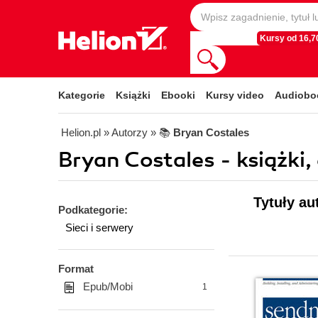
Kursy od 16,70
Kategorie
Książki
Ebooki
Kursy video
Audiobo
Helion.pl
» Autorzy
» 📚
Bryan Costales
Bryan Costales - książki,
Tytuły au
Podkategorie:
Sieci i serwery
Format
Epub/Mobi
1