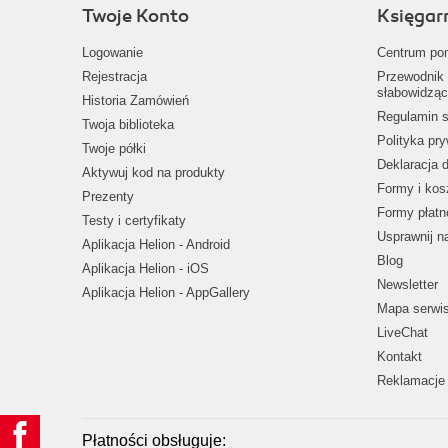
Twoje Konto
Księgar
Logowanie
Centrum po
Rejestracja
Przewodnik 
słabowidząc
Historia Zamówień
Regulamin s
Twoja biblioteka
Polityka pr
Twoje półki
Deklaracja 
Aktywuj kod na produkty
Formy i kos
Prezenty
Formy płatn
Testy i certyfikaty
Usprawnij 
Aplikacja Helion - Android
Blog
Aplikacja Helion - iOS
Newsletter
Aplikacja Helion - AppGallery
Mapa serwi
LiveChat
Kontakt
Reklamacje 
Płatności obsługuje: