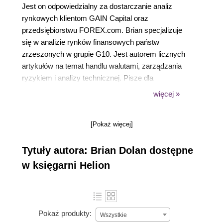
Jest on odpowiedzialny za dostarczanie analiz
rynkowych klientom GAIN Capital oraz
przedsiębiorstwu FOREX.com. Brian specjalizuje
się w analizie rynków finansowych państw
zrzeszonych w grupie G10. Jest autorem licznych
artykułów na temat handlu walutami, zarządzania
ryzykiem i analizy technicznej. Pisze dla
magazynów takich, jak „Currency Trader”, „Active
więcej »
Trader”, „SFO Magazine”, czy „Technical Analysis of
Stocks & Commodities”.
[Pokaż więcej]
Tytuły autora: Brian Dolan dostępne
w księgarni Helion
Pokaż produkty:
Wszystkie