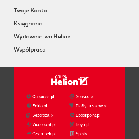
Twoje Konto
Księgarnia
Wydawnictwo Helion
Współpraca
Onepress.pl
Sensus.pl
Editio.pl
DlaBystrzakow.pl
Bezdroza.pl
Ebookpoint.pl
Videopoint.pl
Beya.pl
Czytalisek.pl
Sploty