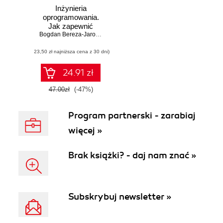
Inżynieria
oprogramowania.
Jak zapewnić
jakość tworzonym
Bogdan Bereza-Jarociński
,
Bolesław Szomański
aplikacjom
(23,50 zł najniższa cena z 30 dni)
24.91 zł
47.00zł
(-47%)
Program partnerski - zarabiaj
więcej »
Brak książki? - daj nam znać »
Subskrybuj newsletter »