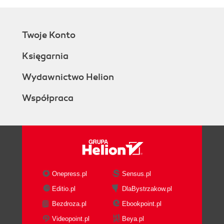
Twoje Konto
Księgarnia
Wydawnictwo Helion
Współpraca
Onepress.pl
Sensus.pl
Editio.pl
DlaBystrzakow.pl
Bezdroza.pl
Ebookpoint.pl
Videopoint.pl
Beya.pl