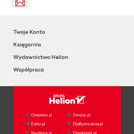
Twoje Konto
Księgarnia
Wydawnictwo Helion
Współpraca
Onepress.pl
Sensus.pl
Editio.pl
DlaBystrzakow.pl
Bezdroza.pl
Ebookpoint.pl