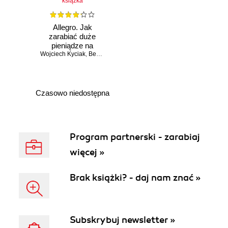
książka
Allegro. Jak
zarabiać duże
pieniądze na
Wojciech Kyciak
aukcjach
,
Beniamin Krupowicz
,
Błażej Łukjanowicz
internetowych
Czasowo niedostępna
Program partnerski - zarabiaj
więcej »
Brak książki? - daj nam znać »
Subskrybuj newsletter »