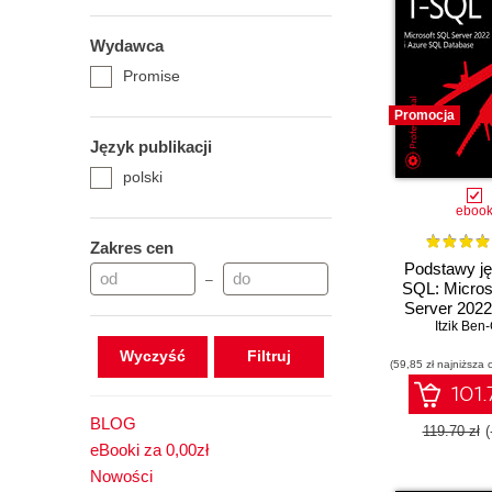
Wydawca
Promise
Promocja
Język publikacji
polski
eboo
Zakres cen
Podstawy ję
–
SQL: Micros
Server 2022
SQL Data
Itzik Ben
Wyczyść
(59,85 zł najniższa 
101.
BLOG
119.70 zł
(
eBooki za 0,00zł
Nowości