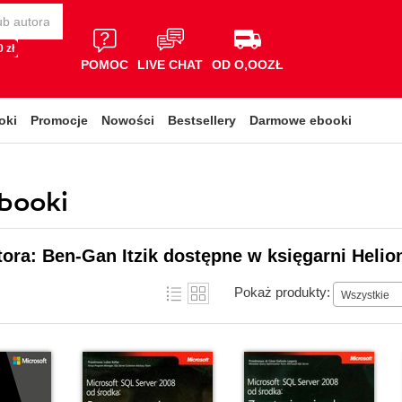
 zł
POMOC
LIVE CHAT
OD O,OOZŁ
oki
Promocje
Nowości
Bestsellery
Darmowe ebooki
ebooki
tora: Ben-Gan Itzik dostępne w księgarni Helio
Pokaż produkty:
Wszystkie