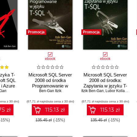
Promocja
Promocja
k
ebook
ebook
zyka T-
Microsoft SQL Server
Microsoft SQL Server
oft SQL
2008 od środka
2008 od środka:
 i Azure
Programowanie w
Zapytania w języku T-
base
-Gan
języku T-SQL
Ben-Gan Itzik
Itzik Ben-Gan
SQL
,
Lubor Kollar
,
Dejan
cena z 30 dni)
(67,71 zł najniższa cena z 30 dni)
(67,71 zł najniższa cena z 30 dni)
75 zł
115.13 zł
115.13 zł
-15%)
135.45 zł
(-15%)
135.45 zł
(-15%)