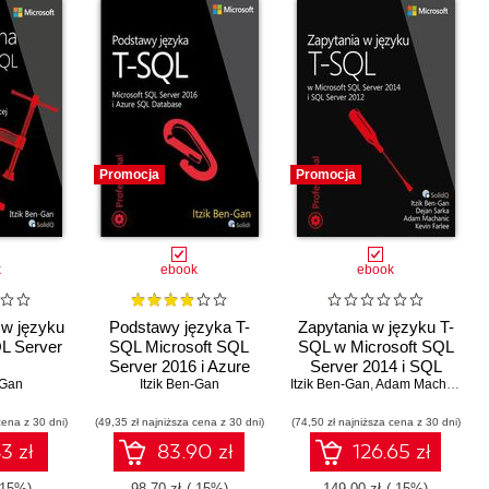
Promocja
Promocja
k
ebook
ebook
 w języku
Podstawy języka T-
Zapytania w języku T-
L Server
SQL Microsoft SQL
SQL w Microsoft SQL
Server 2016 i Azure
Server 2014 i SQL
-Gan
SQL Database
Itzik Ben-Gan
Itzik Ben-Gan
Server 2012
,
Adam Machanic
,
D
cena z 30 dni)
(49,35 zł najniższa cena z 30 dni)
(74,50 zł najniższa cena z 30 dni)
3 zł
83.90 zł
126.65 zł
-15%)
98.70 zł
(-15%)
149.00 zł
(-15%)