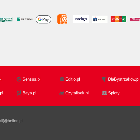
l
Sensus.pl
Editio.pl
DlaBystrzakow.pl
pl
Beya.pl
Czytalisek.pl
Sploty
il]@helion.pl