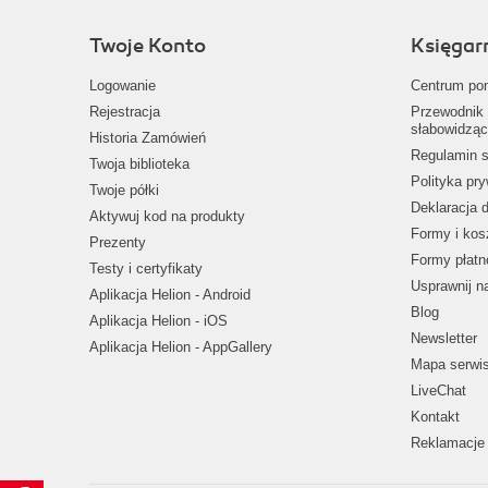
Twoje Konto
Księgar
Logowanie
Centrum po
Rejestracja
Przewodnik 
słabowidząc
Historia Zamówień
Regulamin s
Twoja biblioteka
Polityka pr
Twoje półki
Deklaracja 
Aktywuj kod na produkty
Formy i kos
Prezenty
Formy płatn
Testy i certyfikaty
Usprawnij 
Aplikacja Helion - Android
Blog
Aplikacja Helion - iOS
Newsletter
Aplikacja Helion - AppGallery
Mapa serwi
LiveChat
Kontakt
Reklamacje 