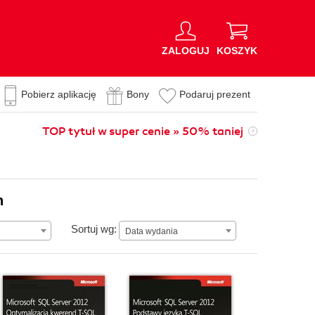
ZALOGUJ
KOSZYK
Pobierz aplikację
Bony
Podaruj prezent
TOP tytuł w super cenie » 50% taniej
n
Data wydania
Sortuj wg:
Data wydania