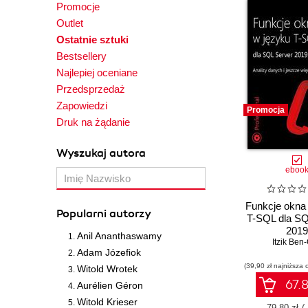
Promocje
Outlet
Ostatnie sztuki
Bestsellery
Najlepiej oceniane
Przedsprzedaż
Zapowiedzi
Promocja
Druk na żądanie
Wyszukaj autora
eboo
Funkcje okna
Popularni autorzy
T-SQL dla SQ
2019
Anil Ananthaswamy
Itzik Ben
Adam Józefiok
(39,90 zł najniższa 
Witold Wrotek
67.8
Aurélien Géron
Witold Krieser
79.80 zł
(