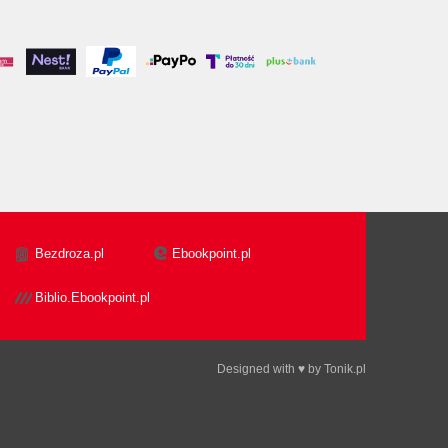
Bezdroza.pl
Ebookpoint.pl
Biblio.Ebookpoint.pl
Designed with ♥ by
Tonik.pl