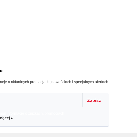
»
macje o aktualnych promocjach, nowościach i specjalnych ofertach
Zapisz
il informacje o zniżkach, promocjach
więcej »