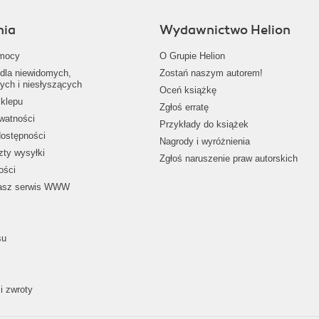
nia
Wydawnictwo Helion
mocy
O Grupie Helion
dla niewidomych,
Zostań naszym autorem!
ych i niesłyszących
Oceń książkę
klepu
Zgłoś erratę
ywatności
Przykłady do książek
dostępności
Nagrody i wyróżnienia
zty wysyłki
Zgłoś naruszenie praw autorskich
ości
nasz serwis WWW
su
i zwroty