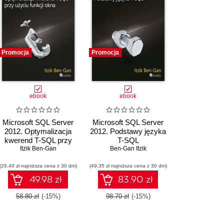
Promocja
Promocja
ebook
ebook
Microsoft SQL Server
Microsoft SQL Server
2012. Optymalizacja
2012. Podstawy języka
kwerend T-SQL przy
T-SQL
 Sarka
użyciu funkcji okna
,
Itzik Ben-Gan
Steve Ka Mentors)
Ben-Gan Itzik
(29,40 zł najniższa cena z 30 dni)
(49,35 zł najniższa cena z 30 dni)
49.98 zł
83.90 zł
58.80 zł
(-15%)
98.70 zł
(-15%)