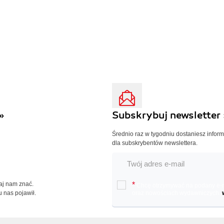
»
Subskrybuj newsletter 
Średnio raz w tygodniu dostaniesz infor
dla subskrybentów newslettera.
Daj nam znać.
*
Chcę otrzymywać na podany e-ma
u nas pojawił.
oraz nowościach wydawniczych.