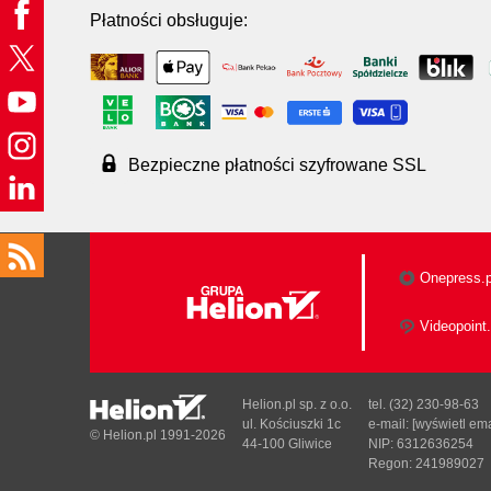
Płatności obsługuje:
Bezpieczne płatności szyfrowane SSL
Onepress.p
Videopoint.
Helion.pl sp. z o.o.
tel. (32) 230-98-63
ul. Kościuszki 1c
e-mail:
[wyświetl ema
© Helion.pl 1991-2026
44-100 Gliwice
NIP: 6312636254
Regon: 241989027