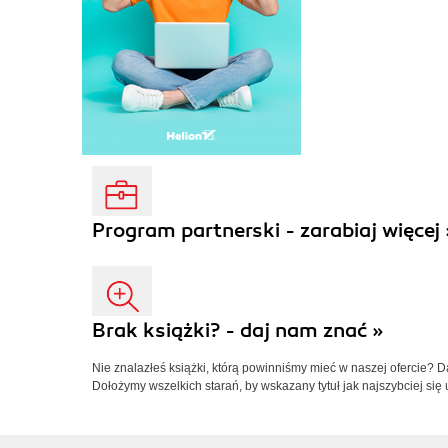
Program partnerski - zarabiaj więcej 
Brak książki? - daj nam znać »
Nie znalazłeś książki, którą powinniśmy mieć w naszej ofercie? 
Dołożymy wszelkich starań, by wskazany tytuł jak najszybciej się 