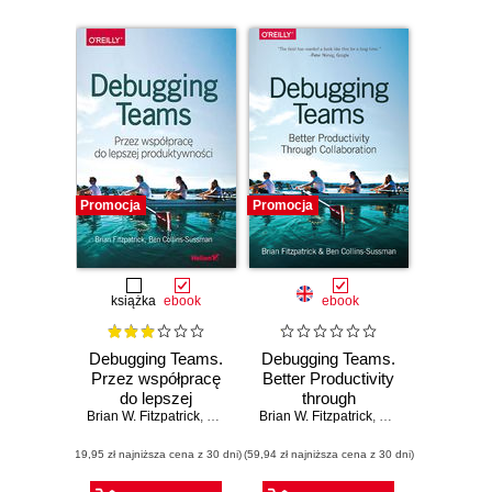
Promocja
Promocja
książka
ebook
ebook
Debugging Teams.
Debugging Teams.
Przez współpracę
Better Productivity
do lepszej
through
Brian W. Fitzpatrick
produktywności
,
Ben Collins-Sussman
Brian W. Fitzpatrick
Collaboration
,
Ben Collins-Suss
(19,95 zł najniższa cena z 30 dni)
(59,94 zł najniższa cena z 30 dni)