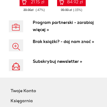
21.15 zł
84.92 zł
39.90zł
(-47%)
99.90 zł
(-15%)
Program partnerski - zarabiaj
więcej »
Brak książki? - daj nam znać »
Subskrybuj newsletter »
Twoje Konto
Księgarnia