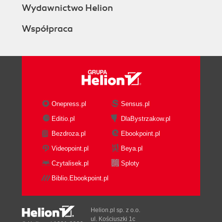
Wydawnictwo Helion
Współpraca
Onepress.pl
Sensus.pl
Editio.pl
DlaBystrzakow.pl
Bezdroza.pl
Ebookpoint.pl
Videopoint.pl
Beya.pl
Czytalisek.pl
Sploty
Biblio.Ebookpoint.pl
Helion.pl sp. z o.o.
ul. Kościuszki 1c