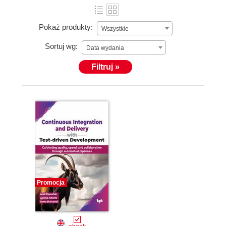
Pokaż produkty:
Wszystkie
Sortuj wg:
Data wydania
Filtruj »
Promocja