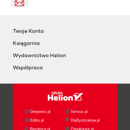
Twoje Konto
Księgarnia
Wydawnictwo Helion
Współpraca
Onepress.pl
Sensus.pl
Editio.pl
DlaBystrzakow.pl
Bezdroza.pl
Ebookpoint.pl