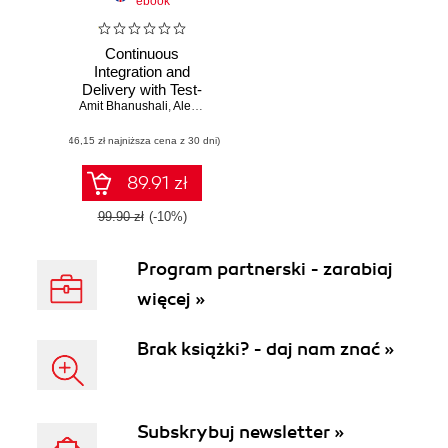
ebook
Continuous
Integration and
Delivery with Test-
Amit Bhanushali
driven
,
Alekhya Achanta
,
Beena Bhanushali
Development
(46,15 zł najniższa cena z 30 dni)
89.91 zł
99.90 zł
(-10%)
Program partnerski - zarabiaj
więcej »
Brak książki? - daj nam znać »
Subskrybuj newsletter »