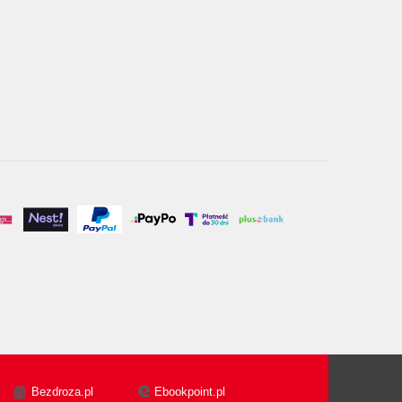
Bezdroza.pl
Ebookpoint.pl