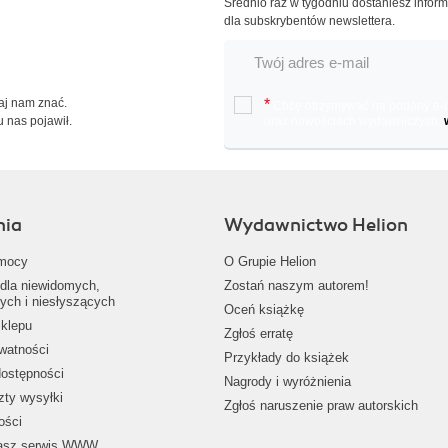
Średnio raz w tygodniu dostaniesz infor
dla subskrybentów newslettera.
Daj nam znać.
*
Chcę otrzymywać na podany e-ma
u nas pojawił.
oraz nowościach wydawniczych.
nia
Wydawnictwo Helion
mocy
O Grupie Helion
dla niewidomych,
Zostań naszym autorem!
ych i niesłyszących
Oceń książkę
klepu
Zgłoś erratę
ywatności
Przykłady do książek
dostępności
Nagrody i wyróżnienia
zty wysyłki
Zgłoś naruszenie praw autorskich
ości
nasz serwis WWW