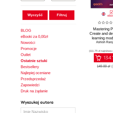
Wyczyść
ebo
Mastering P
BLOG
Create and de
eBooki za 0,00zł
learning mod
Nowości
CNNs to mul
Ashish Ranj
models, LL
Promocje
(111,75 zł najniższa 
beyond - 
Outlet
Editio
134.
Ostatnie sztuki
149.00 zł
Bestsellery
Najlepiej oceniane
Przedsprzedaż
Zapowiedzi
Druk na żądanie
Wyszukaj autora