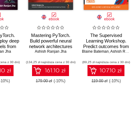
ok
ebook
ebook
yTorch.
Mastering PyTorch.
The Supervised
ploy deep
Build powerful neural
Learning Workshop.
els from
network architectures
Predict outcomes from
timodal
an Jha
using advanced
Ashish Ranjan Jha
Blaine Bateman
data by building your
,
Ashish Ranjan Jha
Ms, and
PyTorch 1.x features
own powerful predictive
cena z 30 dni)
Second
(134,25 zł najniższa cena z 30 dni)
(89,25 zł najniższa cena z 30 dni)
models with machine
n
learning in Python -
10 zł
161.10 zł
107.10 zł
Second Edition
(-10%)
179.00 zł
(-10%)
119.00 zł
(-10%)