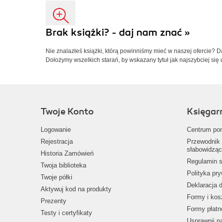
Brak książki? - daj nam znać »
Nie znalazłeś książki, którą powinniśmy mieć w naszej ofercie? 
Dołożymy wszelkich starań, by wskazany tytuł jak najszybciej się 
Twoje Konto
Księgar
Logowanie
Centrum po
Rejestracja
Przewodnik 
słabowidząc
Historia Zamówień
Regulamin s
Twoja biblioteka
Polityka pr
Twoje półki
Deklaracja 
Aktywuj kod na produkty
Formy i kos
Prezenty
Formy płatn
Testy i certyfikaty
Usprawnij 