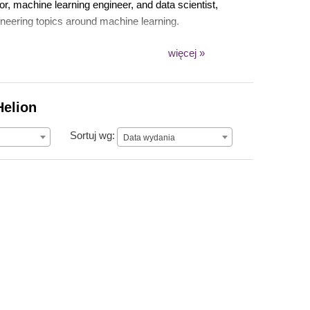
r, machine learning engineer, and data scientist,
gineering topics around machine learning.
więcej »
Helion
Data wydania
Sortuj wg:
Data wydania