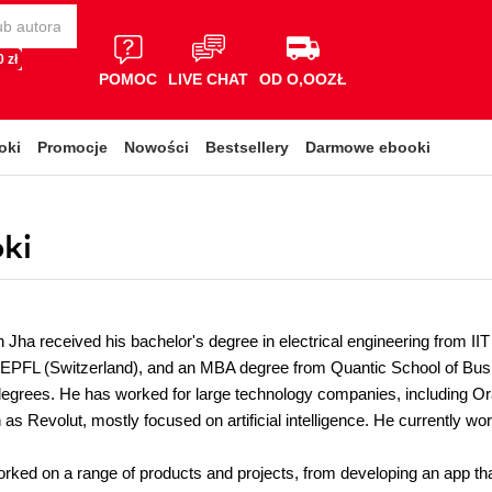
 zł
POMOC
LIVE CHAT
OD O,OOZŁ
oki
Promocje
Nowości
Bestsellery
Darmowe ebooki
ki
 Jha received his bachelor's degree in electrical engineering from II
EPFL (Switzerland), and an MBA degree from Quantic School of Busin
is degrees. He has worked for large technology companies, including O
as Revolut, mostly focused on artificial intelligence. He currently w
rked on a range of products and projects, from developing an app tha