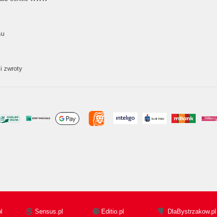
su
i zwroty
l
Sensus.pl
Editio.pl
DlaBystrzakow.pl