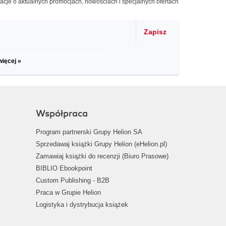
macje o aktualnych promocjach, nowościach i specjalnych ofertach
Zapisz
il informacje o zniżkach, promocjach
więcej »
Współpraca
Program partnerski Grupy Helion SA
Sprzedawaj książki Grupy Helion (eHelion.pl)
Zamawiaj książki do recenzji (Biuro Prasowe)
BIBLIO Ebookpoint
Custom Publishing - B2B
Praca w Grupie Helion
Logistyka i dystrybucja książek