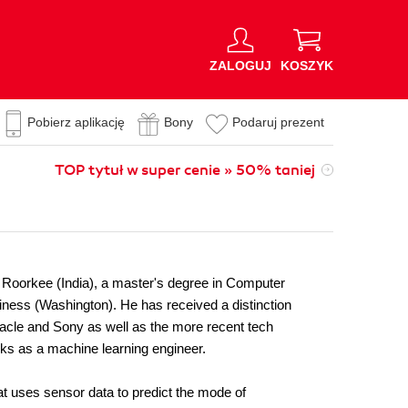
ZALOGUJ
KOSZYK
Pobierz aplikację
Bony
Podaruj prezent
TOP tytuł w super cenie » 50% taniej
T Roorkee (India), a master's degree in Computer
ess (Washington). He has received a distinction
racle and Sony as well as the more recent tech
orks as a machine learning engineer.
t uses sensor data to predict the mode of