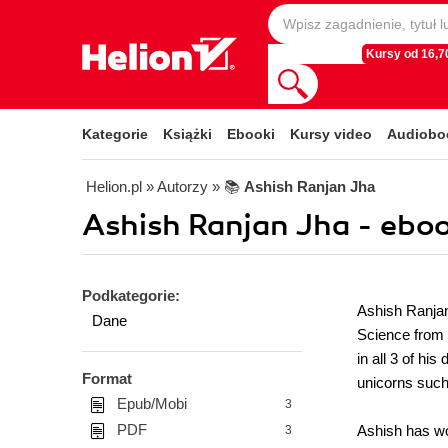
Kursy od 16,70
Kategorie
Książki
Ebooki
Kursy video
Audiobo
Helion.pl
» Autorzy
» 📚
Ashish Ranjan Jha
Ashish Ranjan Jha - eboo
Podkategorie:
Ashish Ranjan
Dane
Science from 
in all 3 of h
Format
unicorns such 
Epub/Mobi
3
PDF
Ashish has wo
3