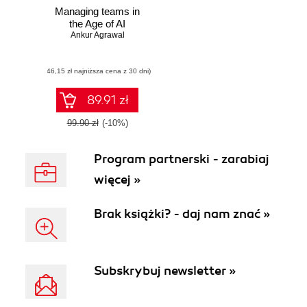
Managing teams in
the Age of AI
Ankur Agrawal
(46,15 zł najniższa cena z 30 dni)
89.91 zł
99.90 zł
(-10%)
Program partnerski - zarabiaj
więcej »
Brak książki? - daj nam znać »
Subskrybuj newsletter »