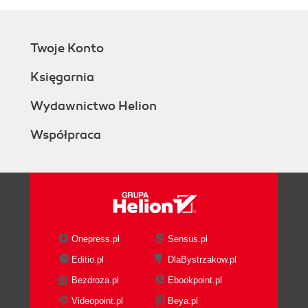
Twoje Konto
Księgarnia
Wydawnictwo Helion
Współpraca
Onepress.pl
Sensus.pl
Editio.pl
DlaBystrzakow.pl
Bezdroza.pl
Ebookpoint.pl
Videopoint.pl
Beya.pl