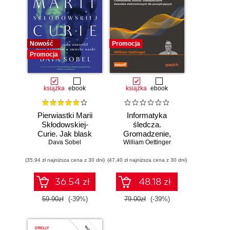
Nowość
Promocja
Promocja
książka
ebook
książka
ebook
Pierwiastki Marii
Informatyka
Skłodowskiej-
śledcza.
Curie. Jak blask
Gromadzenie,
radu oświetlił drogę
Dava Sobel
William Oettinger
analiza i
kobietom w
zabezpieczanie
(35,94 zł najniższa cena z 30 dni)
świecie nauki
(47,40 zł najniższa cena z 30 dni)
dowodów
elektronicznych dla
początkujących.
36.54 zł
48.18 zł
Wydanie II
59.90zł
(-39%)
79.00zł
(-39%)