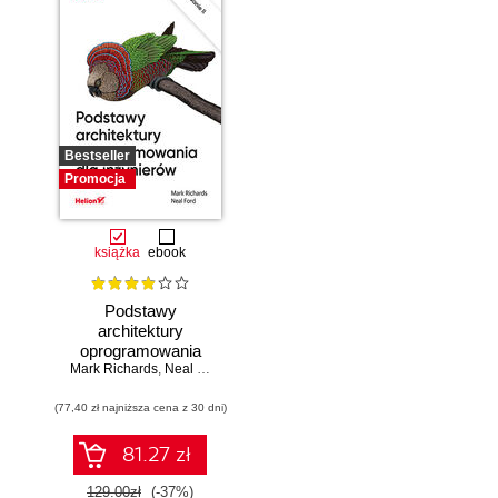
Bestseller
Promocja
książka
ebook
Podstawy
architektury
oprogramowania
Mark Richards
dla inżynierów.
,
Neal Ford
Wydanie II
(77,40 zł najniższa cena z 30 dni)
81.27 zł
129.00zł
(-37%)