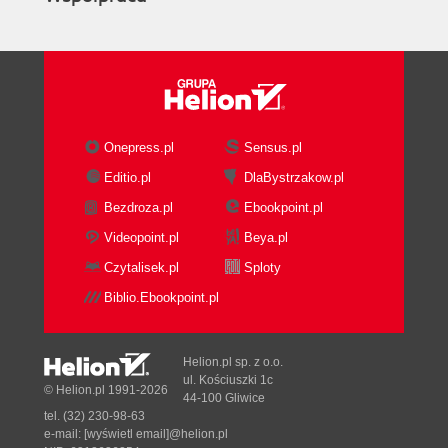
Onepress.pl
Sensus.pl
Editio.pl
DlaBystrzakow.pl
Bezdroza.pl
Ebookpoint.pl
Videopoint.pl
Beya.pl
Czytalisek.pl
Sploty
Biblio.Ebookpoint.pl
Helion.pl sp. z o.o.
ul. Kościuszki 1c
© Helion.pl 1991-2026
44-100 Gliwice
tel. (32) 230-98-63
e-mail:
[wyświetl email]@helion.pl