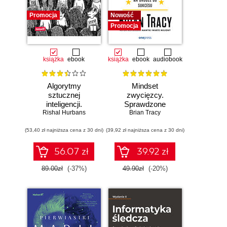
Promocja
Nowość
Promocja
książka
ebook
książka
ebook
audiobook
Algorytmy
Mindset
sztucznej
zwycięzcy.
inteligencji.
Sprawdzone
Rishal Hurbans
Ilustrowany
strategie na drodze
Brian Tracy
przewodnik
do sukcesu
(53,40 zł najniższa cena z 30 dni)
(39,92 zł najniższa cena z 30 dni)
56.07 zł
39.92 zł
89.00zł
(-37%)
49.90zł
(-20%)