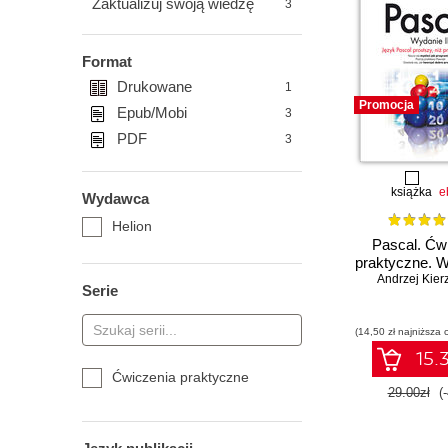
Zaktualizuj swoją wiedzę
3
Format
Drukowane
1
Promocja
Epub/Mobi
3
PDF
3
książka
e
Wydawca
Helion
Pascal. Ćw
praktyczne. W
Andrzej Kier
Serie
(14,50 zł najniższa 
15.3
Ćwiczenia praktyczne
29.00zł
(