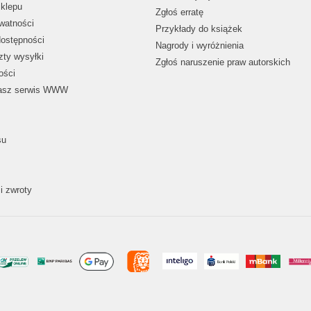
klepu
Zgłoś erratę
ywatności
Przykłady do książek
dostępności
Nagrody i wyróżnienia
zty wysyłki
Zgłoś naruszenie praw autorskich
ości
nasz serwis WWW
su
i zwroty