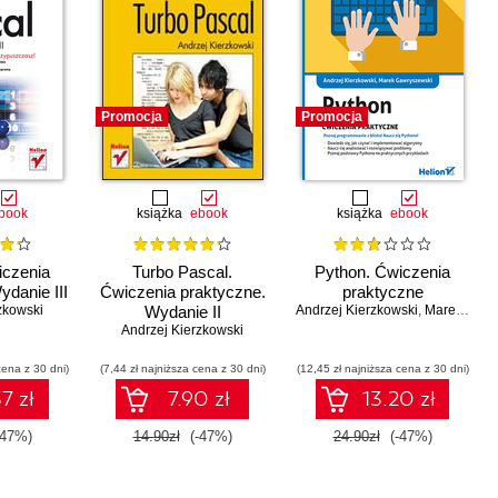
Promocja
Promocja
book
książka
ebook
książka
ebook
iczenia
Turbo Pascal.
Python. Ćwiczenia
ydanie III
Ćwiczenia praktyczne.
praktyczne
zkowski
Wydanie II
Andrzej Kierzkowski
,
Marek Gawryszewski
Andrzej Kierzkowski
cena z 30 dni)
(7,44 zł najniższa cena z 30 dni)
(12,45 zł najniższa cena z 30 dni)
7 zł
7.90 zł
13.20 zł
-47%)
14.90zł
(-47%)
24.90zł
(-47%)