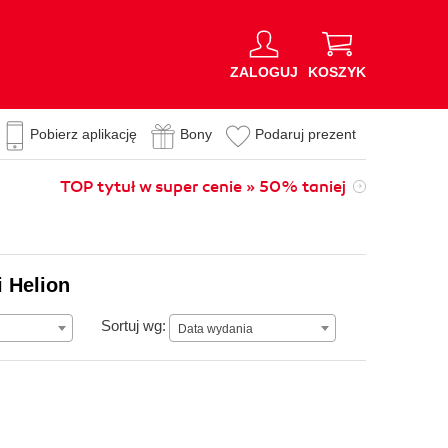
ZALOGUJ
KOSZYK
Pobierz aplikację
Bony
Podaruj prezent
TOP tytuł w super cenie » 50% taniej
i Helion
Data wydania
Sortuj wg:
Data wydania