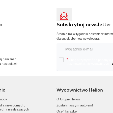
»
Subskrybuj newsletter 
Średnio raz w tygodniu dostaniesz infor
dla subskrybentów newslettera.
Daj nam znać.
*
Chcę otrzymywać na podany e-ma
u nas pojawił.
oraz nowościach wydawniczych.
nia
Wydawnictwo Helion
mocy
O Grupie Helion
dla niewidomych,
Zostań naszym autorem!
ych i niesłyszących
Oceń książkę