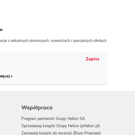
»
macje o aktualnych promocjach, nowościach i specjalnych ofertach
Zapisz
il informacje o zniżkach, promocjach
więcej »
Współpraca
Program partnerski Grupy Helion SA
Sprzedawaj książki Grupy Helion (eHelion.pl)
Zamawiaj książki do recenzji (Biuro Prasowe)