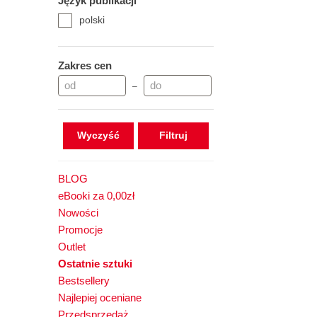
Język publikacji
polski
Zakres cen
–
Wyczyść
BLOG
eBooki za 0,00zł
Nowości
Promocje
Outlet
Ostatnie sztuki
Bestsellery
Najlepiej oceniane
Przedsprzedaż