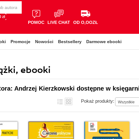
 zł
POMOC
LIVE CHAT
OD O,OOZŁ
oki
Promocje
Nowości
Bestsellery
Darmowe ebooki
ążki, ebooki
tora: Andrzej Kierzkowski dostępne w księgarn
Pokaż produkty:
Wszystkie