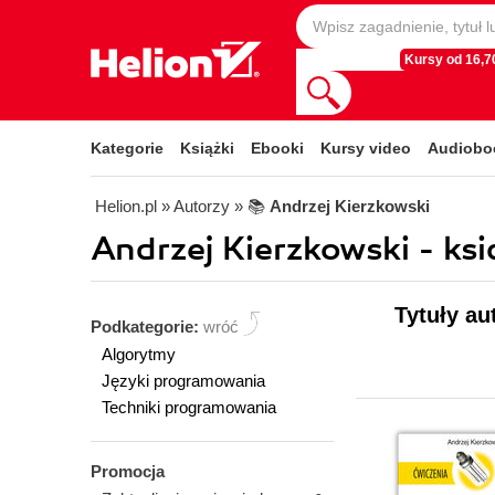
Kursy od 16,70
Kategorie
Książki
Ebooki
Kursy video
Audiobo
Helion.pl
» Autorzy
» 📚
Andrzej Kierzkowski
Andrzej Kierzkowski - ksi
Tytuły au
Podkategorie:
wróć
Algorytmy
Języki programowania
Techniki programowania
Promocja