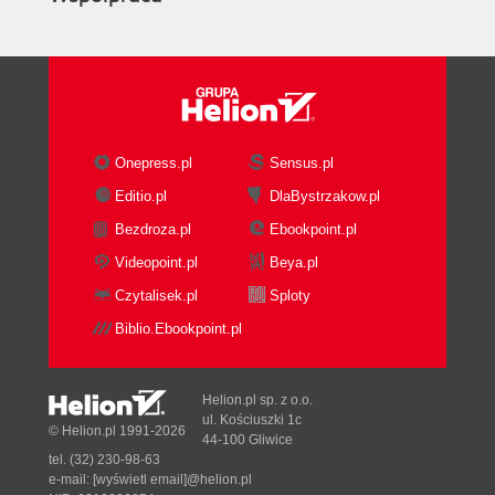
Onepress.pl
Sensus.pl
Editio.pl
DlaBystrzakow.pl
Bezdroza.pl
Ebookpoint.pl
Videopoint.pl
Beya.pl
Czytalisek.pl
Sploty
Biblio.Ebookpoint.pl
Helion.pl sp. z o.o.
ul. Kościuszki 1c
© Helion.pl 1991-2026
44-100 Gliwice
tel. (32) 230-98-63
e-mail:
[wyświetl email]@helion.pl