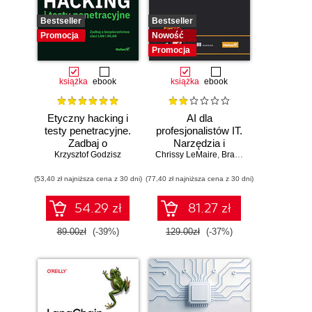
Bestseller
Bestseller
Promocja
Nowość
Promocja
książka
ebook
książka
ebook
Etyczny hacking i
AI dla
testy penetracyjne.
profesjonalistów IT.
Zadbaj o
Narzędzia i
bezpieczeństwo
Krzysztof Godzisz
Chrissy LeMaire
techniki
,
Brandon Abshire
sieci LAN i WLAN
zwiększające
(53,40 zł najniższa cena z 30 dni)
(77,40 zł najniższa cena z 30 dni)
produktywność
54.29 zł
81.27 zł
89.00zł
(-39%)
129.00zł
(-37%)