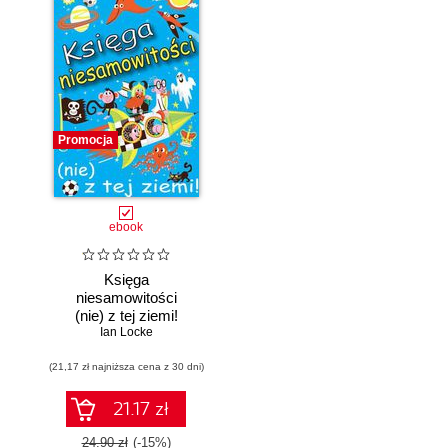
Promocja
ebook
Księga
niesamowitości
(nie) z tej ziemi!
Księga faktów
Ian Locke
prawdziwych, choć
(21,17 zł najniższa cena z 30 dni)
niezwykłych
21.17 zł
24.90 zł
(-15%)