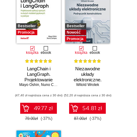
Bestseller
Bestseller
Promocja
Nowość
Promocja
książka
ebook
książka
ebook
LangChain i
Niezawodne
LangGraph.
układy
Projektowanie
elektroniczne.
Mayo Oshin
aplikacji opartych
,
Nuno Campos
Witold Wrotek
Podręcznik
na dużych
konstruktora
(47,40 zł najniższa cena z 30 dni)
modelach
(52,20 zł najniższa cena z 30 dni)
językowych w
praktyce
49.77 zł
54.81 zł
79.00zł
(-37%)
87.00zł
(-37%)