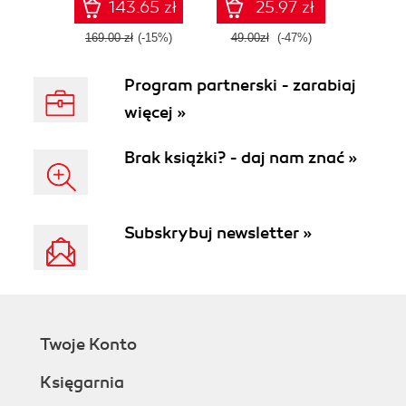
143.65 zł
25.97 zł
169.00 zł
(-15%)
49.00zł
(-47%)
Program partnerski - zarabiaj
więcej »
Brak książki? - daj nam znać »
Subskrybuj newsletter »
Twoje Konto
Księgarnia