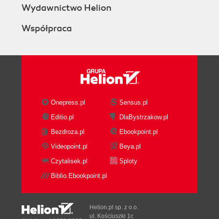
Wydawnictwo Helion
Współpraca
Onepress.pl
Sensus.pl
Editio.pl
DlaBystrzakow.pl
Bezdroza.pl
Ebookpoint.pl
Videopoint.pl
Beya.pl
Czytalisek.pl
Sploty
Biblio.Ebookpoint.pl
Helion.pl sp. z o.o.
ul. Kościuszki 1c