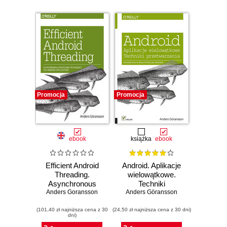
Promocja
Promocja
ebook
książka
ebook
Efficient Android
Android. Aplikacje
Threading.
wielowątkowe.
Asynchronous
Techniki
Anders Goransson
Processing
Anders Göransson
przetwarzania
Techniques for
(101,40 zł najniższa cena z 30
Android
(24,50 zł najniższa cena z 30 dni)
dni)
Applications