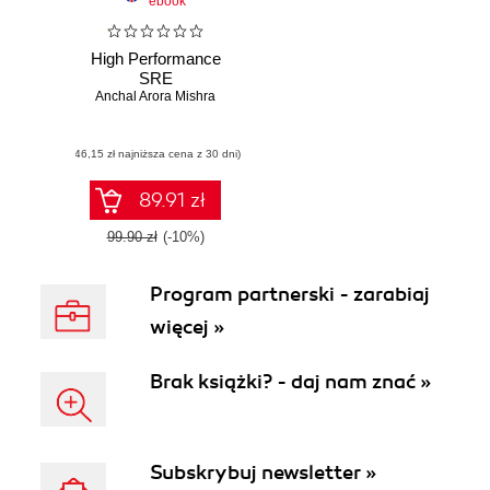
ebook
High Performance
SRE
Anchal Arora Mishra
(46,15 zł najniższa cena z 30 dni)
89.91 zł
99.90 zł
(-10%)
Program partnerski - zarabiaj
więcej »
Brak książki? - daj nam znać »
Subskrybuj newsletter »