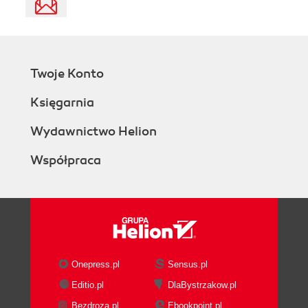
Twoje Konto
Księgarnia
Wydawnictwo Helion
Współpraca
Onepress.pl
Sensus.pl
Editio.pl
DlaBystrzakow.pl
Bezdroza.pl
Ebookpoint.pl