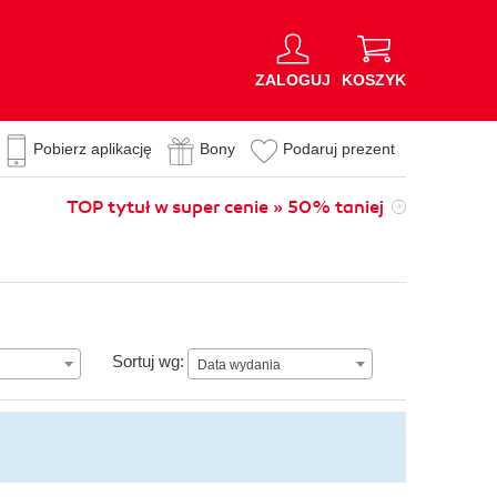
ZALOGUJ
KOSZYK
Pobierz aplikację
Bony
Podaruj prezent
TOP tytuł w super cenie » 50% taniej
Data wydania
Sortuj wg:
Data wydania