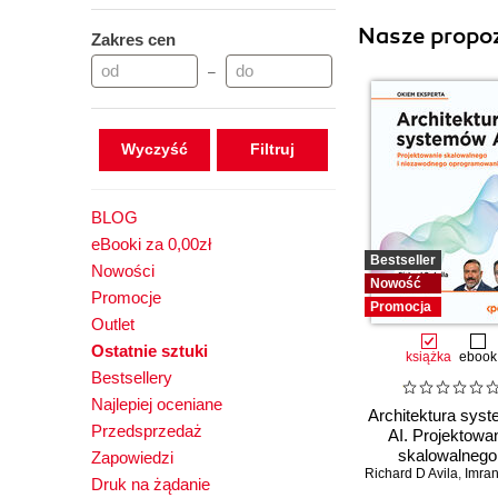
Nasze propoz
Zakres cen
–
Wyczyść
BLOG
eBooki za 0,00zł
Bestseller
Nowości
Nowość
Promocje
Promocja
Outlet
Ostatnie sztuki
książka
ebook
Bestsellery
Najlepiej oceniane
Architektura sys
Przedsprzedaż
AI. Projektowa
skalowalnego 
Zapowiedzi
Richard D Avila
niezawodneg
,
Imran 
Druk na żądanie
oprogramowan