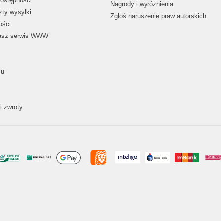
dostępności
Nagrody i wyróżnienia
zty wysyłki
Zgłoś naruszenie praw autorskich
ości
nasz serwis WWW
su
i zwroty