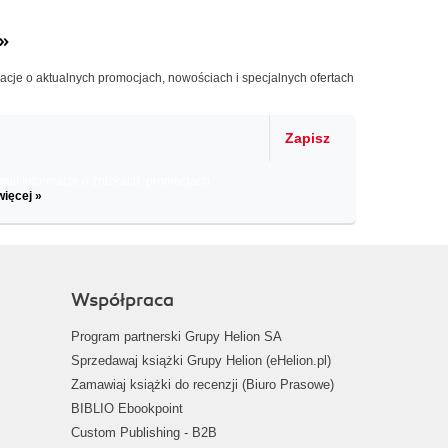
»
macje o aktualnych promocjach, nowościach i specjalnych ofertach
Zapisz
il informacje o zniżkach, promocjach
więcej »
Współpraca
Program partnerski Grupy Helion SA
Sprzedawaj książki Grupy Helion (eHelion.pl)
Zamawiaj książki do recenzji (Biuro Prasowe)
BIBLIO Ebookpoint
Custom Publishing - B2B