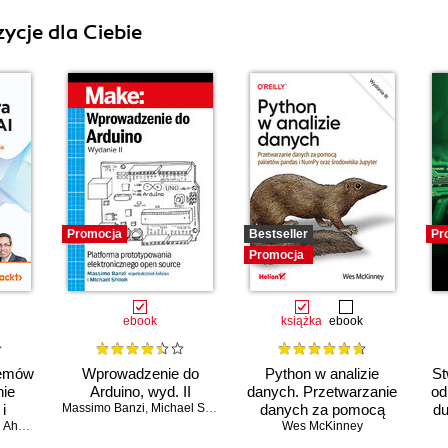
ycje dla Ciebie
Promocja
Bestseller
Pr
Promocja
ebook
książka
ebook
temów
Wprowadzenie do
Python w analizie
St
nie
Arduino, wyd. II
danych. Przetwarzanie
od
i
Massimo Banzi
,
Michael Shiloh
danych za pomocą
du
o
Ahmad
pakietów pandas i
Wes McKinney
ia
NumPy oraz