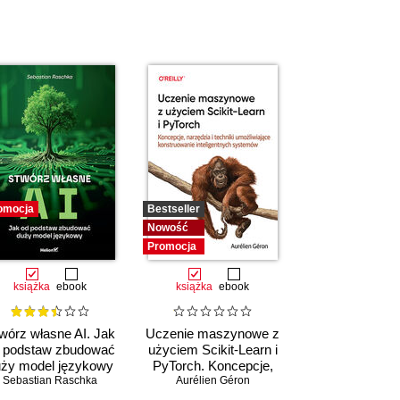
omocja
Bestseller
Nowość
Promocja
książka
ebook
książka
ebook
wórz własne AI. Jak
Uczenie maszynowe z
 podstaw zbudować
użyciem Scikit-Learn i
ży model językowy
PyTorch. Koncepcje,
Sebastian Raschka
narzędzia i techniki
Aurélien Géron
umożliwiające