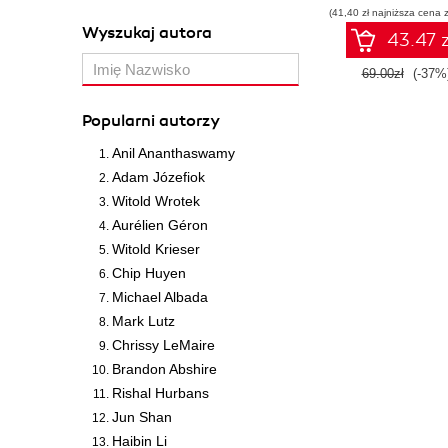
(41,40 zł najniższa cena z
Wyszukaj autora
43.47 z
69.00zł
(-37%
Popularni autorzy
Anil Ananthaswamy
Adam Józefiok
Witold Wrotek
Aurélien Géron
Witold Krieser
Chip Huyen
Michael Albada
Mark Lutz
Chrissy LeMaire
Brandon Abshire
Rishal Hurbans
Jun Shan
Haibin Li