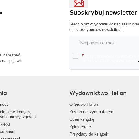
»
Subskrybuj newsletter 
Średnio raz w tygodniu dostaniesz infor
dla subskrybentów newslettera.
Daj nam znać.
*
Chcę otrzymywać na podany e-ma
u nas pojawił.
oraz nowościach wydawniczych.
nia
Wydawnictwo Helion
mocy
O Grupie Helion
dla niewidomych,
Zostań naszym autorem!
ych i niesłyszących
Oceń książkę
klepu
Zgłoś erratę
ywatności
Przykłady do książek