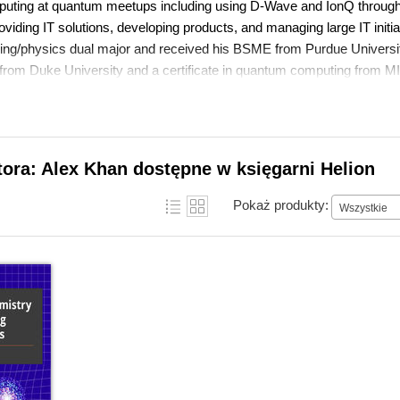
uting at quantum meetups including using D-Wave and IonQ through
viding IT solutions, developing products, and managing large IT initia
ring/physics dual major and received his BSME from Purdue Univer
om Duke University and a certificate in quantum computing from M
tora: Alex Khan dostępne w księgarni Helion
Pokaż produkty:
Wszystkie