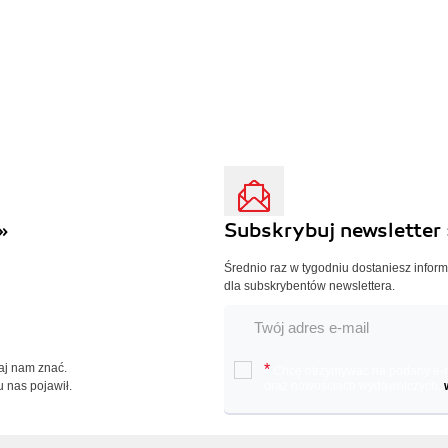
»
Subskrybuj newsletter 
Średnio raz w tygodniu dostaniesz infor
dla subskrybentów newslettera.
Daj nam znać.
*
Chcę otrzymywać na podany e-ma
u nas pojawił.
oraz nowościach wydawniczych.