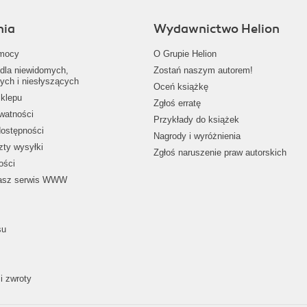
nia
Wydawnictwo Helion
mocy
O Grupie Helion
dla niewidomych,
Zostań naszym autorem!
ych i niesłyszących
Oceń książkę
klepu
Zgłoś erratę
ywatności
Przykłady do książek
dostępności
Nagrody i wyróżnienia
zty wysyłki
Zgłoś naruszenie praw autorskich
ości
nasz serwis WWW
su
i zwroty