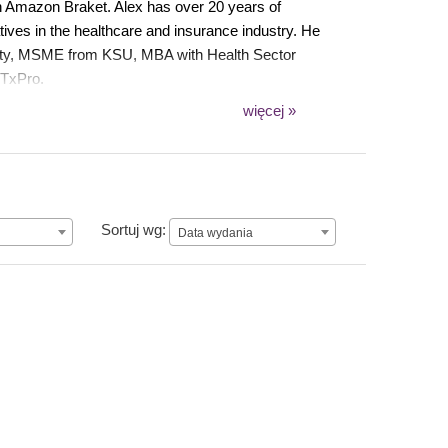
 Amazon Braket. Alex has over 20 years of
tives in the healthcare and insurance industry. He
sity, MSME from KSU, MBA with Health Sector
ITxPro.
więcej »
Data wydania
Sortuj wg:
Data wydania