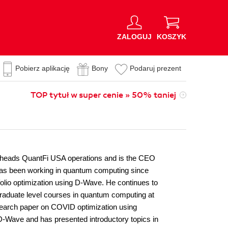
ZALOGUJ
KOSZYK
Pobierz aplikację
Bony
Podaruj prezent
TOP tytuł w super cenie » 50% taniej
ly heads QuantFi USA operations and is the CEO
 has been working in quantum computing since
io optimization using D-Wave. He continues to
raduate level courses in quantum computing at
esearch paper on COVID optimization using
-Wave and has presented introductory topics in