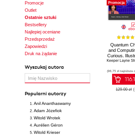
Promocje
Promocja
Outlet
Ostatnie sztuki
Bestsellery
ebo
Najlepiej oceniane
Przedsprzedaż
Quantum Ch
Zapowiedzi
and Computin
Druk na żądanie
Curious. Illust
Keeper Layne Sh
Python and 
code
Wyszukaj autora
(96,75 zł najniższa 
116.
129.00 zł
Popularni autorzy
Anil Ananthaswamy
Adam Józefiok
Witold Wrotek
Aurélien Géron
Witold Krieser