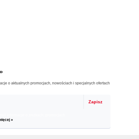
»
macje o aktualnych promocjach, nowościach i specjalnych ofertach
Zapisz
il informacje o zniżkach, promocjach
więcej »