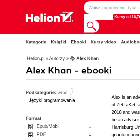
Kursy od 16,70
Kategorie
Książki
Ebooki
Kursy video
Audiobo
Helion.pl
» Autorzy
» 📚
Alex Khan
Alex Khan - ebooki
Podkategorie:
wróć
Alex is an ad
Języki programowania
of ZebraKet, 
2018 and was 
Format
be an advisor
Epub/Mobi
1
Harrisburg Un
PDF
quantum annea
1