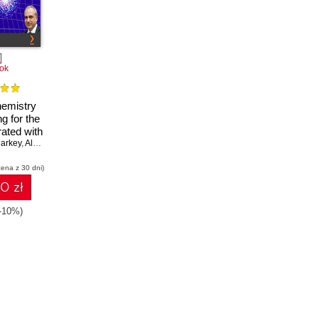
ok
emistry
g for the
rated with
arkey
Qiskit®
,
Alex Khan
,
Alain Chancé
cena z 30 dni)
10 zł
(-10%)