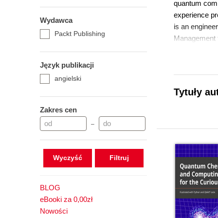
quantum comp
experience pro
Wydawca
is an enginee
Packt Publishing
Management fr
Język publikacji
angielski
Tytuły au
Zakres cen
–
Wyczyść
BLOG
eBooki za 0,00zł
Nowości