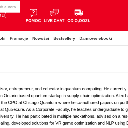
 zł
POMOC
LIVE CHAT
OD O,OOZŁ
oki
Promocje
Nowości
Bestsellery
Darmowe ebooki
visor, entrepreneur, and educator in quantum computing. He current
an Ontario based quantum startup in supply chain optimization. Alex
the CPO at Chicago Quantum where he co-authored papers on portfol
 at QuSecure. As a Corporate Faculty, he teaches undergraduate to g
iversity. He has participated in multiple hackathons, advised on a r
ling, developed solutions for VR game optimization and NLP using D