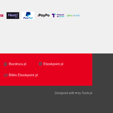
Bezdroza.pl
Ebookpoint.pl
Biblio.Ebookpoint.pl
Designed with ♥ by
Tonik.pl