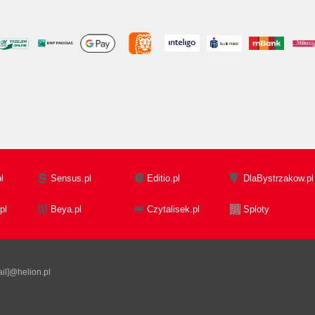
l
Sensus.pl
Editio.pl
DlaBystrzakow.pl
pl
Beya.pl
Czytalisek.pl
Sploty
il]@helion.pl