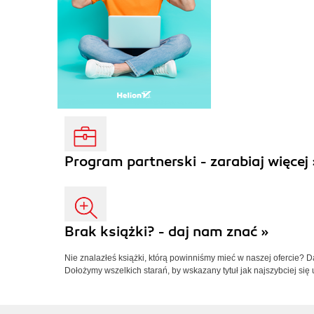
Program partnerski - zarabiaj więcej 
Brak książki? - daj nam znać »
Nie znalazłeś książki, którą powinniśmy mieć w naszej ofercie? 
Dołożymy wszelkich starań, by wskazany tytuł jak najszybciej się 