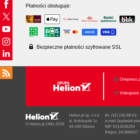
Płatności obsługuje:
Bezpieczne płatności szyfrowane SSL
Onepress.p
Videopoint.
Helion.pl sp. z o.o.
tel. (32) 230-98-63
ul. Kościuszki 1c
e-mail:
[wyświetl ema
© Helion.pl 1991-2026
44-100 Gliwice
NIP: 6312636254
Regon: 241989027