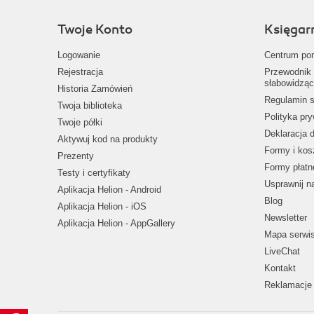
Twoje Konto
Księgar
Logowanie
Centrum po
Rejestracja
Przewodnik 
słabowidząc
Historia Zamówień
Regulamin s
Twoja biblioteka
Polityka pr
Twoje półki
Deklaracja 
Aktywuj kod na produkty
Formy i kos
Prezenty
Formy płatn
Testy i certyfikaty
Usprawnij 
Aplikacja Helion - Android
Blog
Aplikacja Helion - iOS
Newsletter
Aplikacja Helion - AppGallery
Mapa serwi
LiveChat
Kontakt
Reklamacje 