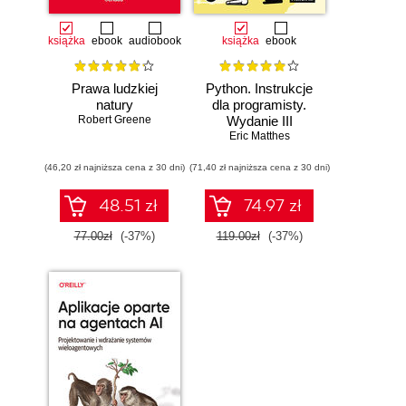
książka
ebook
audiobook
książka
ebook
Prawa ludzkiej
Python. Instrukcje
natury
dla programisty.
Robert Greene
Wydanie III
Eric Matthes
(46,20 zł najniższa cena z 30 dni)
(71,40 zł najniższa cena z 30 dni)
48.51 zł
74.97 zł
77.00zł
(-37%)
119.00zł
(-37%)