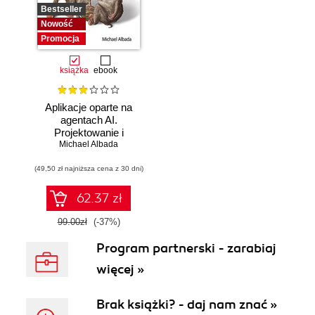
Bestseller
Nowość
Promocja
książka
ebook
Aplikacje oparte na
agentach AI.
Projektowanie i
Michael Albada
wdrażanie
systemów
(49,50 zł najniższa cena z 30 dni)
wieloagentowych
62.37 zł
99.00zł
(-37%)
Program partnerski - zarabiaj
więcej »
Brak książki? - daj nam znać »