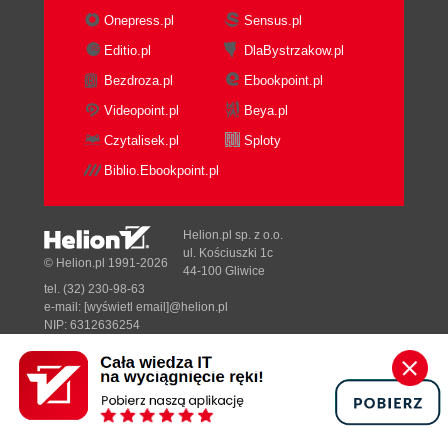
Onepress.pl
Sensus.pl
Editio.pl
DlaBystrzakow.pl
Bezdroza.pl
Ebookpoint.pl
Videopoint.pl
Beya.pl
Czytalisek.pl
Sploty
Biblio.Ebookpoint.pl
Helion.pl sp. z o.o.
ul. Kościuszki 1c
© Helion.pl 1991-2026
44-100 Gliwice
tel. (32) 230-98-63
e-mail:
[wyświetl email]@helion.pl
NIP: 6312636254
Regon: 241989027
Designed with ♥ by
Tonik.pl
Pełna wersja strony »