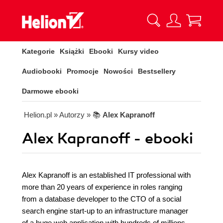
Kategorie
Książki
Ebooki
Kursy video
Audiobooki
Promocje
Nowości
Bestsellery
Darmowe ebooki
Helion.pl
» Autorzy
» 📚
Alex Kapranoff
Alex Kapranoff - ebooki
Alex Kapranoff is an established IT professional with
more than 20 years of experience in roles ranging
from a database developer to the CTO of a social
search engine start-up to an infrastructure manager
of a huge web application with hundreds of millions