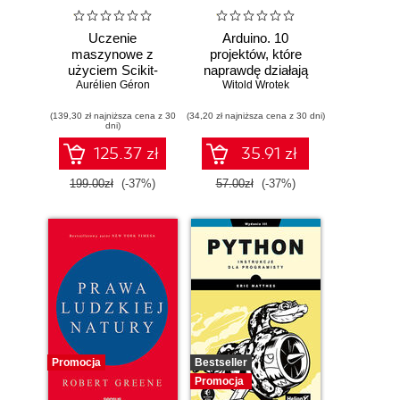
Uczenie
Arduino. 10
maszynowe z
projektów, które
użyciem Scikit-
naprawdę działają
Learn i PyTorch.
Aurélien Géron
Witold Wrotek
Koncepcje,
(139,30 zł najniższa cena z 30
narzędzia i techniki
(34,20 zł najniższa cena z 30 dni)
dni)
umożliwiające
konstruowanie
125.37 zł
35.91 zł
inteligentnych
systemów
199.00zł
(-37%)
57.00zł
(-37%)
Promocja
Bestseller
Promocja