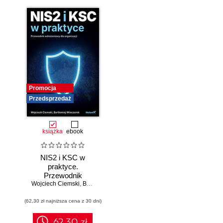
Promocja
Przedsprzedaż
książka
ebook
NIS2 i KSC w
praktyce.
Przewodnik
Wojciech Ciemski
wdrożeniowy dla
,
Bartłomiej Wieczorek
organizacji
(62,30 zł najniższa cena z 30 dni)
62.30 zł