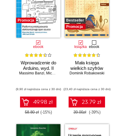
Promocja
Bestseller
Promocja
ebook
książka
ebook
Wprowadzenie do
Mała księga
Arduino, wyd. II
wielkich szyfrów
Massimo Banzi
,
Michael Shiloh
Dominik Robakowski
(9,90 zł najniższa cena z 30 dni)
(23,40 zł najniższa cena z 30 dni)
49.98 zł
23.79 zł
58.80 zł
(-15%)
39.00zł
(-39%)