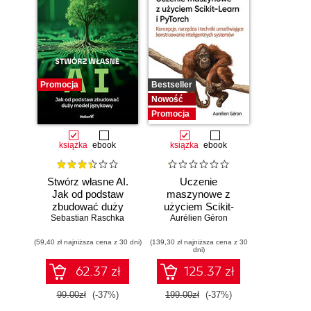
Promocja
Bestseller
Nowość
Promocja
książka
ebook
książka
ebook
Stwórz własne AI.
Uczenie
Jak od podstaw
maszynowe z
zbudować duży
użyciem Scikit-
model językowy
Sebastian Raschka
Learn i PyTorch.
Aurélien Géron
Koncepcje,
(59,40 zł najniższa cena z 30 dni)
(139,30 zł najniższa cena z 30
narzędzia i techniki
dni)
umożliwiające
konstruowanie
62.37 zł
125.37 zł
inteligentnych
systemów
99.00zł
(-37%)
199.00zł
(-37%)