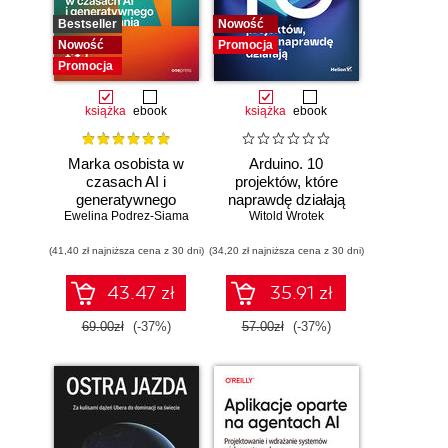
Bestseller
Nowość
Nowość
Promocja
Promocja
książka
ebook
książka
ebook
Marka osobista w
Arduino. 10
czasach AI i
projektów, które
generatywnego
naprawdę działają
Ewelina Podrez-Siama
wyszukiwania
Witold Wrotek
(41,40 zł najniższa cena z 30 dni)
(34,20 zł najniższa cena z 30 dni)
43.47 zł
35.91 zł
69.00zł
(-37%)
57.00zł
(-37%)