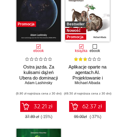
Promocja
Bestseller
Nowość
Promocja
ebook
książka
ebook
Ostra jazda. Za
Aplikacje oparte na
kulisami dążeń
agentach AI.
Ubera do dominacji
Projektowanie i
Adam Lashinsky
na świecie
Michael Albada
wdrażanie
systemów
(9,90 zł najniższa cena z 30 dni)
(49,50 zł najniższa cena z 30 dni)
wieloagentowych
32.21 zł
62.37 zł
37.89 zł
(-15%)
99.00zł
(-37%)