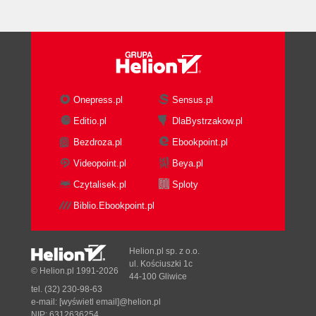
Onepress.pl
Sensus.pl
Editio.pl
DlaBystrzakow.pl
Bezdroza.pl
Ebookpoint.pl
Videopoint.pl
Beya.pl
Czytalisek.pl
Sploty
Biblio.Ebookpoint.pl
Helion.pl sp. z o.o.
ul. Kościuszki 1c
© Helion.pl 1991-2026
44-100 Gliwice
tel. (32) 230-98-63
e-mail:
[wyświetl email]@helion.pl
NIP: 6312636254