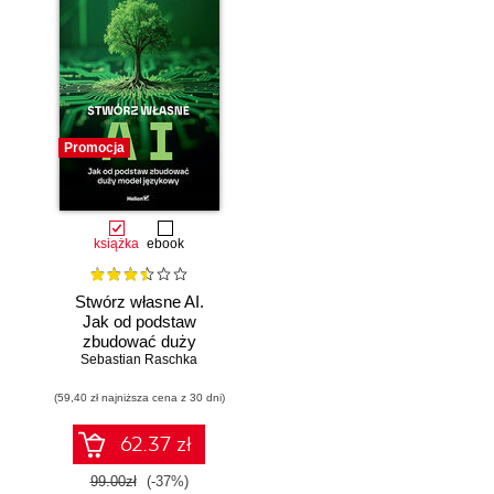
Promocja
książka
ebook
Stwórz własne AI.
Jak od podstaw
zbudować duży
model językowy
Sebastian Raschka
(59,40 zł najniższa cena z 30 dni)
62.37 zł
99.00zł
(-37%)